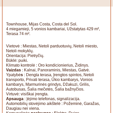
Townhouse, Mijas Costa, Costa del Sol.
4 miegamieji, 5 vonios kambariai, Užstatytas 429 m²,
Terasa 74 m².
Vietovė : Miestas, Netoli parduotuvių, Netoli miesto,
Netoli mokyklų.
Orientacija: Pietryčių.
Būklė: puiki.
Klimato kontrolė : Oro kondicionierius, Židinys.
Vaizdas
: Kalnai, Panoraminis, Miestas, Gatvė.
Ypatybė
s
: Dengta terasa, Įrengtos spintos, Netoli
transporto, Privati terasa, Ūkio kambarys, Vonios
kambarys, Marmurinės grindys, Džakuzi, Grilis,
Autobusas, Šalia mečetės, Šalia bažnyčios.
Virtuvė: visiškai įrengta.
Apsauga
: Įėjimo telefonas, signalizacija.
Automobilių stovėjimo aikštelė : Požeminė, Garažas,
Daugiau nei viena.