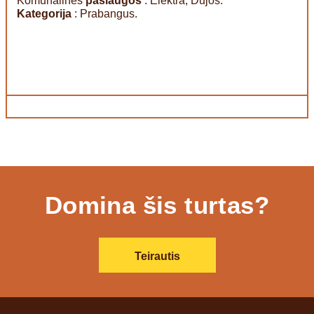
Komunalinės
paslaugos
: Elektra, Dujos.
Kategorija
: Prabangus.
Domina šis turtas?
Teirautis