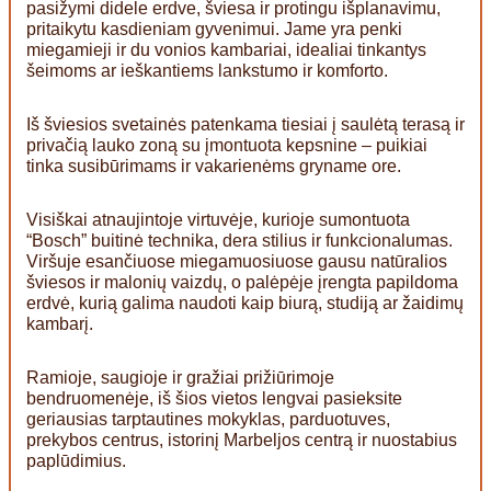
pasižymi didele erdve, šviesa ir protingu išplanavimu,
pritaikytu kasdieniam gyvenimui. Jame yra penki
miegamieji ir du vonios kambariai, idealiai tinkantys
šeimoms ar ieškantiems lankstumo ir komforto.
Iš šviesios svetainės patenkama tiesiai į saulėtą terasą ir
privačią lauko zoną su įmontuota kepsnine – puikiai
tinka susibūrimams ir vakarienėms gryname ore.
Visiškai atnaujintoje virtuvėje, kurioje sumontuota
“Bosch” buitinė technika, dera stilius ir funkcionalumas.
Viršuje esančiuose miegamuosiuose gausu natūralios
šviesos ir malonių vaizdų, o palėpėje įrengta papildoma
erdvė, kurią galima naudoti kaip biurą, studiją ar žaidimų
kambarį.
Ramioje, saugioje ir gražiai prižiūrimoje
bendruomenėje, iš šios vietos lengvai pasieksite
geriausias tarptautines mokyklas, parduotuves,
prekybos centrus, istorinį Marbeljos centrą ir nuostabius
paplūdimius.