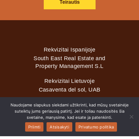
Teirautis
Rekvizitai Ispanijoje
South East Real Estate and
Property Management S.L
Rekvizitai Lietuvoje
Casaventa del sol, UAB
Naudojame slapukus siekdami užtikrinti, kad mūsų svetainėje
suteiktų jums geriausią patirtį. Jei ir toliau naudositės šia
2026 © Casaventa del sol
svetaine, manysime, kad esate ja patenkinti.
Priimti
Atsisakyti
Privatumo politika