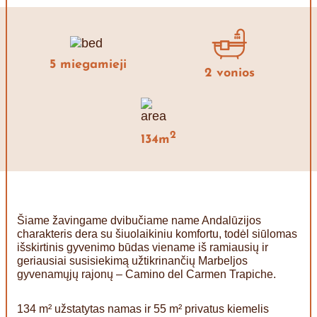
5 miegamieji
2 vonios
2
134m
Šiame žavingame dvibučiame name Andalūzijos
charakteris dera su šiuolaikiniu komfortu, todėl siūlomas
išskirtinis gyvenimo būdas viename iš ramiausių ir
geriausiai susisiekimą užtikrinančių Marbeljos
gyvenamųjų rajonų – Camino del Carmen Trapiche.
134 m² užstatytas namas ir 55 m² privatus kiemelis