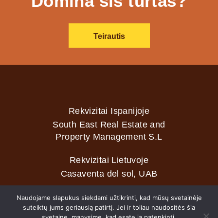
Domina šis turtas?
Teirautis
Rekvizitai Ispanijoje
South East Real Estate and
Property Management S.L
Rekvizitai Lietuvoje
Casaventa del sol, UAB
Naudojame slapukus siekdami užtikrinti, kad mūsų svetainėje
suteiktų jums geriausią patirtį. Jei ir toliau naudositės šia
2026 © Casaventa del sol
svetaine, manysime, kad esate ja patenkinti.