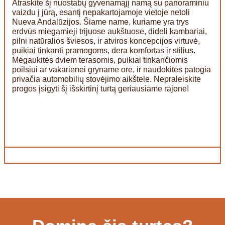
Atraskite šį nuostabų gyvenamąjį namą su panoraminiu
vaizdu į jūrą, esantį nepakartojamoje vietoje netoli
Nueva Andalūzijos. Šiame name, kuriame yra trys
erdvūs miegamieji trijuose aukštuose, dideli kambariai,
pilni natūralios šviesos, ir atviros koncepcijos virtuvė,
puikiai tinkanti pramogoms, dera komfortas ir stilius.
Mėgaukitės dviem terasomis, puikiai tinkančiomis
poilsiui ar vakarienei gryname ore, ir naudokitės patogia
privačia automobilių stovėjimo aikštele. Nepraleiskite
progos įsigyti šį išskirtinį turtą geriausiame rajone!