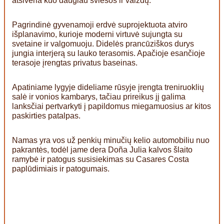
atsiveria kuo daugiau šviesos ir vaizdų.
Pagrindinė gyvenamoji erdvė suprojektuota atviro
išplanavimo, kurioje moderni virtuvė sujungta su
svetaine ir valgomuoju. Didelės prancūziškos durys
jungia interjerą su lauko terasomis. Apačioje esančioje
terasoje įrengtas privatus baseinas.
Apatiniame lygyje dideliame rūsyje įrengta treniruoklių
salė ir vonios kambarys, tačiau prireikus jį galima
lanksčiai pertvarkyti į papildomus miegamuosius ar kitos
paskirties patalpas.
Namas yra vos už penkių minučių kelio automobiliu nuo
pakrantės, todėl jame dera Doña Julia kalvos šlaito
ramybė ir patogus susisiekimas su Casares Costa
paplūdimiais ir patogumais.