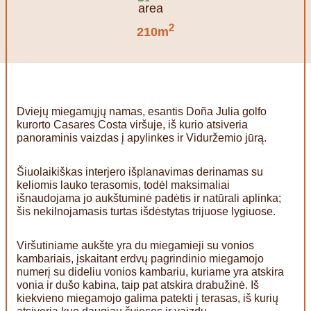
2
210m
Dviejų miegamųjų namas, esantis Doña Julia golfo
kurorto Casares Costa viršuje, iš kurio atsiveria
panoraminis vaizdas į apylinkes ir Viduržemio jūrą.
Šiuolaikiškas interjero išplanavimas derinamas su
keliomis lauko terasomis, todėl maksimaliai
išnaudojama jo aukštuminė padėtis ir natūrali aplinka;
šis nekilnojamasis turtas išdėstytas trijuose lygiuose.
Viršutiniame aukšte yra du miegamieji su vonios
kambariais, įskaitant erdvų pagrindinio miegamojo
numerį su dideliu vonios kambariu, kuriame yra atskira
vonia ir dušo kabina, taip pat atskira drabužinė. Iš
kiekvieno miegamojo galima patekti į terasas, iš kurių