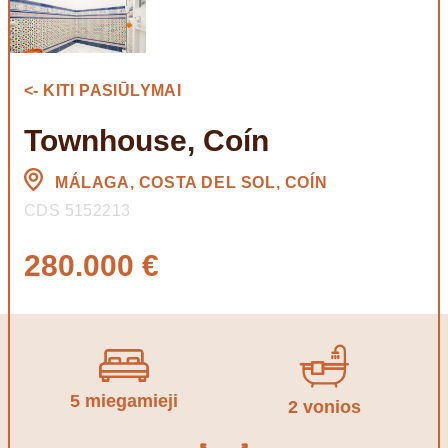
<- KITI PASIŪLYMAI
Townhouse, Coín
MÁLAGA, COSTA DEL SOL, COÍN
CDS 5152213
280.000 €
5 miegamieji
2 vonios