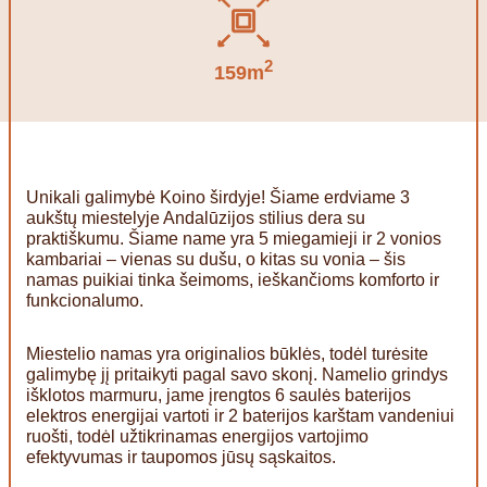
2
159m
Unikali galimybė Koino širdyje! Šiame erdviame 3
aukštų miestelyje Andalūzijos stilius dera su
praktiškumu. Šiame name yra 5 miegamieji ir 2 vonios
kambariai – vienas su dušu, o kitas su vonia – šis
namas puikiai tinka šeimoms, ieškančioms komforto ir
funkcionalumo.
Miestelio namas yra originalios būklės, todėl turėsite
galimybę jį pritaikyti pagal savo skonį. Namelio grindys
išklotos marmuru, jame įrengtos 6 saulės baterijos
elektros energijai vartoti ir 2 baterijos karštam vandeniui
ruošti, todėl užtikrinamas energijos vartojimo
efektyvumas ir taupomos jūsų sąskaitos.