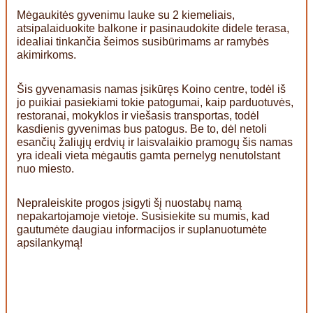
Mėgaukitės gyvenimu lauke su 2 kiemeliais,
atsipalaiduokite balkone ir pasinaudokite didele terasa,
idealiai tinkančia šeimos susibūrimams ar ramybės
akimirkoms.
Šis gyvenamasis namas įsikūręs Koino centre, todėl iš
jo puikiai pasiekiami tokie patogumai, kaip parduotuvės,
restoranai, mokyklos ir viešasis transportas, todėl
kasdienis gyvenimas bus patogus. Be to, dėl netoli
esančių žaliųjų erdvių ir laisvalaikio pramogų šis namas
yra ideali vieta mėgautis gamta pernelyg nenutolstant
nuo miesto.
Nepraleiskite progos įsigyti šį nuostabų namą
nepakartojamoje vietoje. Susisiekite su mumis, kad
gautumėte daugiau informacijos ir suplanuotumėte
apsilankymą!