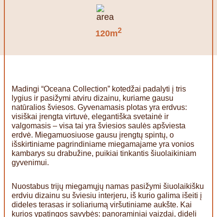
2
120m
Madingi “Oceana Collection” kotedžai padalyti į tris
lygius ir pasižymi atviru dizainu, kuriame gausu
natūralios šviesos. Gyvenamasis plotas yra erdvus:
visiškai įrengta virtuvė, elegantiška svetainė ir
valgomasis – visa tai yra šviesios saulės apšviesta
erdvė. Miegamuosiuose gausu įrengtų spintų, o
išskirtiniame pagrindiniame miegamajame yra vonios
kambarys su drabužine, puikiai tinkantis šiuolaikiniam
gyvenimui.
Nuostabus trijų miegamųjų namas pasižymi šiuolaikišku
erdviu dizainu su šviesiu interjeru, iš kurio galima išeiti į
dideles terasas ir soliariumą viršutiniame aukšte. Kai
kurios ypatingos savybės: panoraminiai vaizdai, dideli