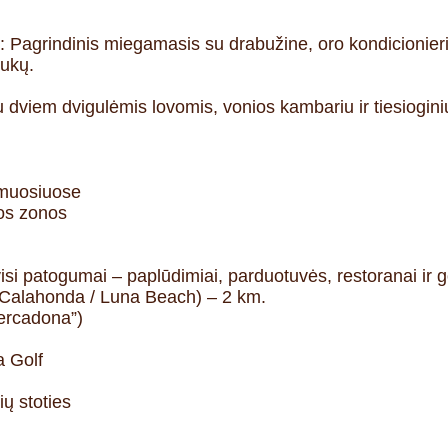
as: Pagrindinis miegamasis su drabužine, oro kondicionier
iukų.
 dviem dvigulėmis lovomis, vonios kambariu ir tiesioginiu
amuosiuose
ios zonos
i visi patogumai – paplūdimiai, parduotuvės, restoranai ir g
e Calahonda / Luna Beach) – 2 km.
Mercadona”)
a Golf
ių stoties