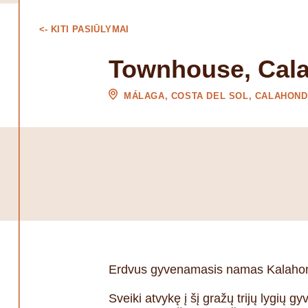
<- KITI PASIŪLYMAI
Townhouse, Cal
MÁLAGA, COSTA DEL SOL, CALAHON
Erdvus gyvenamasis namas Kalahondo
Sveiki atvykę į šį gražų trijų lygi