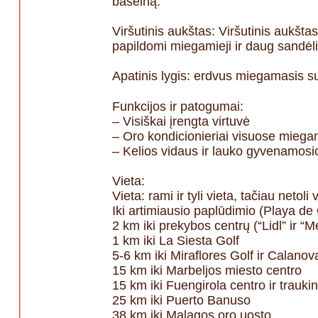
baseiną.
Viršutinis aukštas: Viršutinis aukšt
papildomi miegamieji ir daug sandėl
Apatinis lygis: erdvus miegamasis su
Funkcijos ir patogumai:
– Visiškai įrengta virtuvė
– Oro kondicionieriai visuose mieg
– Kelios vidaus ir lauko gyvenamos
Vieta:
Vieta: rami ir tyli vieta, tačiau netol
Iki artimiausio paplūdimio (Playa d
2 km iki prekybos centrų (“Lidl” ir “
1 km iki La Siesta Golf
5-6 km iki Miraflores Golf ir Calanov
15 km iki Marbeljos miesto centro
15 km iki Fuengirola centro ir traukin
25 km iki Puerto Banuso
38 km iki Malagos oro uosto