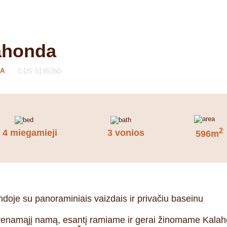
ahonda
DA
CDS 5195260
2
4 miegamieji
3 vonios
596m
je su panoraminiais vaizdais ir privačiu baseinu
ų gyvenamąjį namą, esantį ramiame ir gerai žinomame Ka