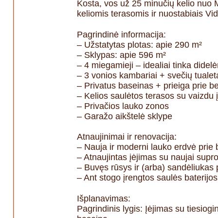
Kosta, vos už 25 minučių kelio nuo 
keliomis terasomis ir nuostabiais Vi
Pagrindinė informacija:
– Užstatytas plotas: apie 290 m²
– Sklypas: apie 596 m²
– 4 miegamieji – idealiai tinka did
– 3 vonios kambariai + svečių tualet
– Privatus baseinas + prieiga prie 
– Kelios saulėtos terasos su vaizdu į
– Privačios lauko zonos
– Garažo aikštelė sklype
Atnaujinimai ir renovacija:
– Nauja ir moderni lauko erdvė prie
– Atnaujintas įėjimas su naujai sup
– Buvęs rūsys ir (arba) sandėliukas 
– Ant stogo įrengtos saulės baterijo
Išplanavimas:
Pagrindinis lygis: Įėjimas su tiesiogin