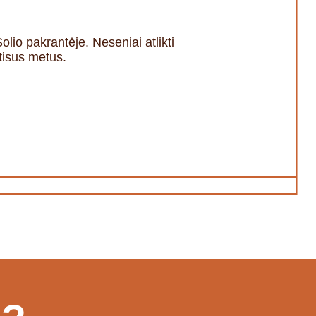
lio pakrantėje. Neseniai atlikti
štisus metus.