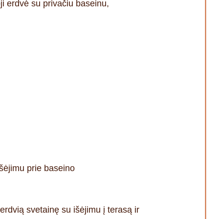
i erdvė su privačiu baseinu,
išėjimu prie baseino
 erdvią svetainę su išėjimu į terasą ir