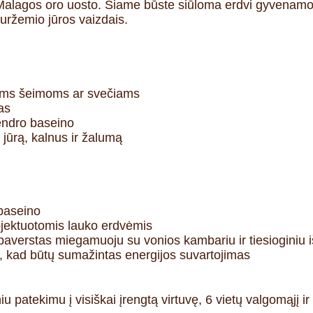
Malagos oro uosto. Šiame būste siūloma erdvi gyvenamoj
duržemio jūros vaizdais.
elėms šeimoms ar svečiams
as
bendro baseino
 jūrą, kalnus ir žalumą
 baseino
rojektuotomis lauko erdvėmis
paverstas miegamuoju su vonios kambariu ir tiesioginiu 
s, kad būtų sumažintas energijos suvartojimas
iu patekimu į visiškai įrengtą virtuvę, 6 vietų valgomąjį ir