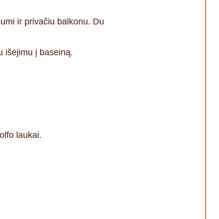
iumi ir privačiu balkonu. Du
 išėjimu į baseiną.
olfo laukai.