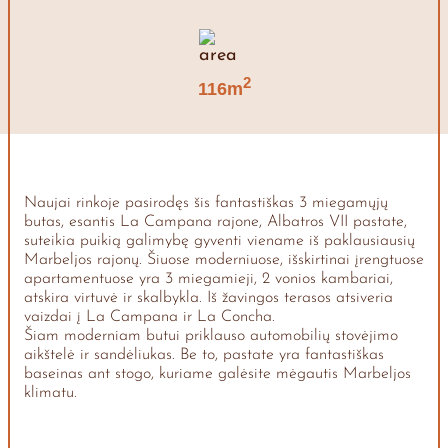
2
116m
Naujai rinkoje pasirodęs šis fantastiškas 3 miegamųjų
butas, esantis La Campana rajone, Albatros VII pastate,
suteikia puikią galimybę gyventi viename iš paklausiausių
Marbeljos rajonų. Šiuose moderniuose, išskirtinai įrengtuose
apartamentuose yra 3 miegamieji, 2 vonios kambariai,
atskira virtuvė ir skalbykla. Iš žavingos terasos atsiveria
vaizdai į La Campana ir La Concha.
Šiam moderniam butui priklauso automobilių stovėjimo
aikštelė ir sandėliukas. Be to, pastate yra fantastiškas
baseinas ant stogo, kuriame galėsite mėgautis Marbeljos
klimatu.