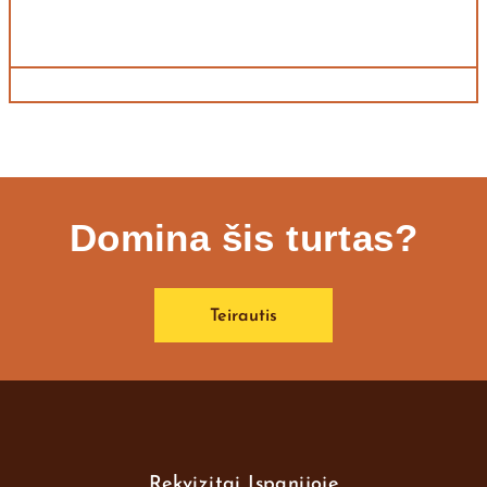
Domina šis turtas?
Teirautis
Rekvizitai Ispanijoje