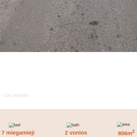
CDS 5014006
2
7 miegamieji
2 vonios
806m