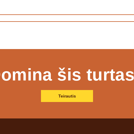
omina šis turta
Teirautis