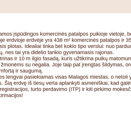
mos įspūdingos komercinės patalpos puikioje vietoje, be
je erdvioje erdvėje yra 438 m² komercinės patalpos ir 35
is plotas. Idealiai tinka bet kokio tipo verslui: nuo pardu
, nes tai yra didelio tankio gyvenamasis rajonas.
vitrinas ir 10 m ilgio fasadą, kuris užtikrina puikų matomu
s žmonėms su negalia. Joje taip pat įrengtas šildymas, oro
mfortą ir saugumą.
s lengvai pasiekiamas visas Malagos miestas, o netoli y
s. Šią erdvę iš tiesų verta aplankyti asmeniškai, kad galėt
 registracijos, turto perdavimo (ITP) ir kiti pirkimo mokesč
ormacijos!