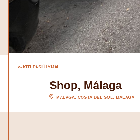
<- KITI PASIŪLYMAI
Shop, Málaga
MÁLAGA, COSTA DEL SOL, MÁLAGA