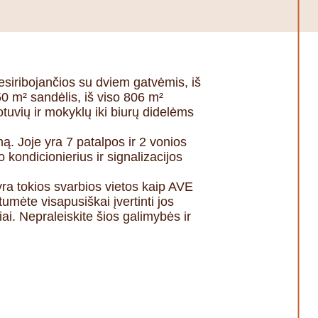
siribojančios su dviem gatvėmis, iš
0 m² sandėlis, iš viso 806 m²
otuvių ir mokyklų iki biurų didelėms
mą. Joje yra 7 patalpos ir 2 vonios
 kondicionierius ir signalizacijos
ra tokios svarbios vietos kaip AVE
umėte visapusiškai įvertinti jos
iai. Nepraleiskite šios galimybės ir