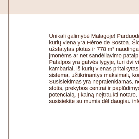
Unikali galimybė Malagoje! Parduoda
kurių viena yra Héroe de Sostoa. Šio
užstatytas plotas ir 778 m² naudingas
įmonėms ar net sandėliavimo patalpų
Patalpos yra gatvės lygyje, turi dvi 
kambariai, iš kurių vienas pritaikyta
sistema, užtikrinantys maksimalų ko
Susisiekimas yra nepralenkiamas, ne
stotis, prekybos centrai ir paplūdimy
potencialą. Į kainą neįtraukti notaro,
susisiekite su mumis dėl daugiau inf