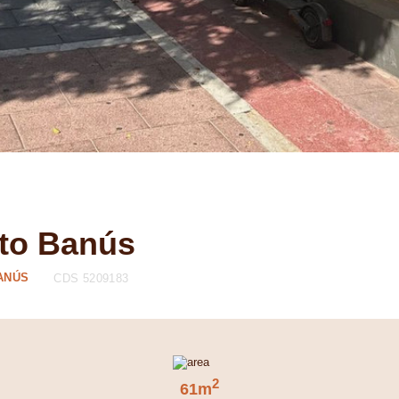
rto Banús
ANÚS
CDS 5209183
2
61m