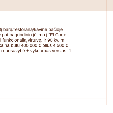
į barą/restoraną/kavinę pačioje
e pat pagrindinio įėjimo į “El Corte
 funkcionalią virtuvę, ir 90 kv. m
 kaina būtų 400 000 € plius 4 500 €
ama nuosavybė + vykdomas verslas: 1