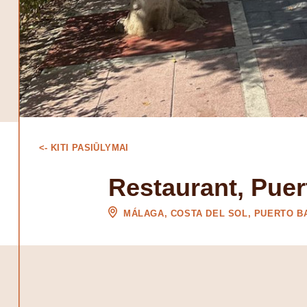
<- KITI PASIŪLYMAI
Restaurant, Pue
MÁLAGA, COSTA DEL SOL, PUERTO B