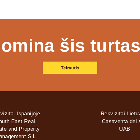
omina šis turta
Teirautis
vizitai Ispanijoje
Rekvizitai Lietu
outh East Real
Casaventa del s
ate and Property
UAB
anagement S.L