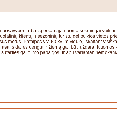
i nuosavybėn arba išperkamąja nuoma sėkmingai veikiant
olatinių klientų ir sezoninių turistų dėl puikios vietos pri
isus metus. Patalpos yra 60 kv. m viduje, įskaitant visiškai
Terasa iš dalies dengta ir žiemą gali būti uždara. Nuomos
 sutarties galiojimo pabaigos. Ir abu variantai: nemok