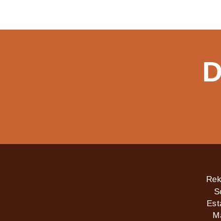
D
Rek
S
Est
M