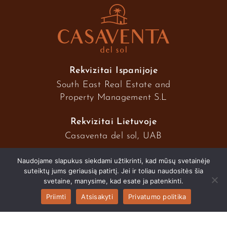
Rekvizitai Ispanijoje
South East Real Estate and
Property Management S.L
Rekvizitai Lietuvoje
Casaventa del sol, UAB
Naudojame slapukus siekdami užtikrinti, kad mūsų svetainėje
suteiktų jums geriausią patirtį. Jei ir toliau naudositės šia
2026 © Casaventa del sol
svetaine, manysime, kad esate ja patenkinti.
Priimti
Atsisakyti
Privatumo politika