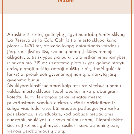
1420m
Atraskite išskirtinę galimybę įsigyti nuostabų žemės sklypą
La Reserva de la Cala Golf. Iš šio miesto sklypo, kurio
plotas – 1420 m², atsiveria kvapą gniaužiantis vaizdas į
jūrą, kuris įkvėps jūsų svajonių namą. Įsikūręs ramioje
akligatvyje, šis sklypas yra puiki vieta ieškantiems ramybės
ir privatumo. 312 m² užstatomo ploto sklype galima statyti
erdvų pirmąjį aukštą, antrąjį aukštą ir rūsį, todėl galėsite
lanksčiai projektuoti gyvenamąjį namą, pritaikytą jūsų
gyvenimo būdui.
Šis sklypas klasifikuojamas kaip atskiras vienbučių namų
valdos miesto sklypas, todėl idealiai tinka prabangiam
kotedžui kurti. Teritorijoje gerai įrengtas miesto
privažiavimas, vanduo, elektra, viešasis apšvietimas ir
šaligatviai, todėl visos būtiniausios paslaugos yra ranka
pasiekiamos. Įsivaizduokite, kad pabudę mėgaujatės
nuostabiu saulėlydžiu iš savo būsimų namų. Nepraleiskite
šios neįtikėtinos galimybės susikurti savo asmeninę oazę
vienoje geidžiamiausių vietų.