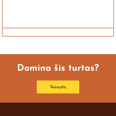
Domina šis turtas?
Teirautis