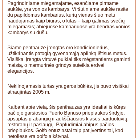
Pagrindiniame miegamajame, esančiame pirmame
aukšte, yra vonios kambarys. Viršutiniame aukšte rasite
du papildomus kambarius, kurių vienas šiuo metu
naudojamas kaip biuras, o kitas – kaip galimas svečių
miegamasis; abiejuose kambariuose yra bendras vonios
kambarys su dušu.
Šiame penthauze įrengtas oro kondicionierius,
užtikrinantis patogią gyvenamąją aplinką ištisus metus.
Visiškai įrengta virtuvė puikiai tiks mėgstantiems gaminti
maistą, o marmurinės grindys suteikia erdvei
elegancijos.
Nekilnojamasis turtas yra geros būklės, jis buvo visiškai
atnaujintas 2005 m.
Kalbant apie vietą, šis penthauzas yra idealiai įsikūręs
pačioje garsiosios Puerto Banuso prieplaukos širdyje,
apsuptas prabangių ir aukščiausios klasės parduotuvių,
restoranų ir paslaugų. Paplūdimiai abipus pačios
prieplaukos. Golfo entuziastai taip pat įvertins tai, kad
netoliese yra golfo aikštynai.