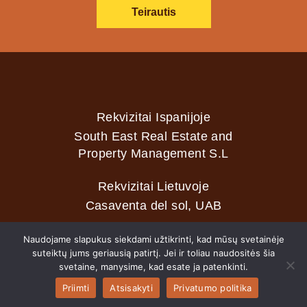
Teirautis
Rekvizitai Ispanijoje
South East Real Estate and
Property Management S.L
Rekvizitai Lietuvoje
Casaventa del sol, UAB
Naudojame slapukus siekdami užtikrinti, kad mūsų svetainėje
suteiktų jums geriausią patirtį. Jei ir toliau naudositės šia
2026 © Casaventa del sol
svetaine, manysime, kad esate ja patenkinti.
Priimti
Atsisakyti
Privatumo politika