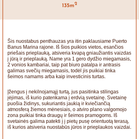
2
135m
Šis nuostabus penthauzas yra itin paklausiame Puerto
Banus Marina rajone. Iš šios puikios vietos, esančios
priešais prieplauką, atsiveria kvapą gniaužiantis vaizdas
į jūrą ir prieplauką. Name yra 1 gero dydžio miegamasis,
2 vonios kambariai, taip pat biuro patalpa ir antrasis
galimas svečių miegamasis, todėl jis puikiai tinka
šeimos namams arba kaip investicinis turtas.
Įžengus į nekilnojamąjį turtą, jus pasitinka stilingas
įėjimas, iš kurio patenkama į erdvią svetainę. Svetainę
puošia židinys, sukuriantis jaukią ir kviečiančią
atmosferą žiemos mėnesiais, o atviro plano valgomojo
zona puikiai tinka draugų ir šeimos pramogoms. Iš
svetainės galima patekti į į pietų pusę orientuotą terasą,
iš kurios atsiveria nuostabūs jūros ir prieplaukos vaizdai.