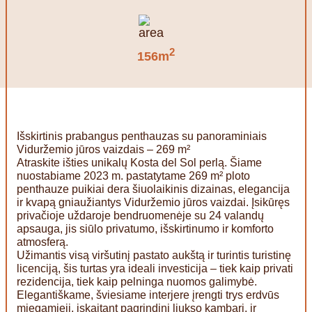
2
156m
Išskirtinis prabangus penthauzas su panoraminiais
Viduržemio jūros vaizdais – 269 m²
Atraskite išties unikalų Kosta del Sol perlą. Šiame
nuostabiame 2023 m. pastatytame 269 m² ploto
penthauze puikiai dera šiuolaikinis dizainas, elegancija
ir kvapą gniaužiantys Viduržemio jūros vaizdai. Įsikūręs
privačioje uždaroje bendruomenėje su 24 valandų
apsauga, jis siūlo privatumo, išskirtinumo ir komforto
atmosferą.
Užimantis visą viršutinį pastato aukštą ir turintis turistinę
licenciją, šis turtas yra ideali investicija – tiek kaip privati
rezidencija, tiek kaip pelninga nuomos galimybė.
Elegantiškame, šviesiame interjere įrengti trys erdvūs
miegamieji, įskaitant pagrindinį liukso kambarį, ir