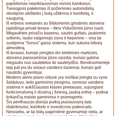
papildomas nepriklausomas vonios kambarys.
Tiesioginis patekimas iš požeminės automobilių
stovėjimo aikštelės į butą užtikrina ir komfortą, ir
saugumą.
Iš erdvios svetainės su šildomomis grindimis atsiveria
įspūdinga privati terasa – tikra Viduržemio jūros oazė.
Mėgaukitės privačiu baseinu, saulės gultais, jaukiomis
sofomis, lauko valgomojo zona ir kepsnine – visa tai
sustiprina “Sonos” garso sistema, kuri sukuria tobulą
atmosferą.
Iš terasos, kurioje įrengtos dvi elektrinės markizės,
atsiveria panoraminiai jūros vaizdai, kuriais galima
mėgautis nuo saulėtekio iki saulėlydžio. Bendruomenėje
taip pat yra du sūraus vandens baseinai, kuriais gali
naudotis gyventojai.
Moderni atviro plano virtuvė yra visiškai įrengta su vyno
šaldytuvu, ledo gaminimo įrenginiu, osmoso vandens
sistema ir aukščiausios klasės prietaisais, sujungiant
funkcionalumą ir dizainą į šviesią, jaukią erdvę – puikiai
tinkančią maisto gaminimui ir pramogoms.
Šis penthauzas įkūnija puikią pusiausvyrą tarp
išskirtinumo, komforto ir investicinio potencialo.
Nesvarbu, ar tai būtų pagrindinė gyvenamoji vieta, ar