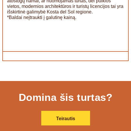
atostogų namai, ar nuomojamas turtas, dėl puikios
vietos, modernios architektūros ir turistų licencijos tai yra
išskirtinė galimybė Kosta del Sol regione.
*Baldai neįtraukti į galutinę kainą.
Domina šis turtas?
Teirautis