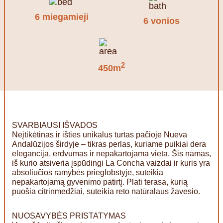
6 miegamieji
6 vonios
2
450m
SVARBIAUSI IŠVADOS
Neįtikėtinas ir išties unikalus turtas pačioje Nueva
Andalūzijos širdyje – tikras perlas, kuriame puikiai dera
elegancija, erdvumas ir nepakartojama vieta. Šis namas,
iš kurio atsiveria įspūdingi La Concha vaizdai ir kuris yra
absoliučios ramybės prieglobstyje, suteikia
nepakartojamą gyvenimo patirtį. Plati terasa, kurią
puošia citrinmedžiai, suteikia reto natūralaus žavesio.
NUOSAVYBĖS PRISTATYMAS