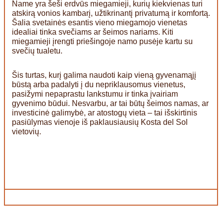
Name yra šeši erdvūs miegamieji, kurių kiekvienas turi
atskirą vonios kambarį, užtikrinantį privatumą ir komfortą.
Šalia svetainės esantis vieno miegamojo vienetas
idealiai tinka svečiams ar šeimos nariams. Kiti
miegamieji įrengti priešingoje namo pusėje kartu su
svečių tualetu.
Šis turtas, kurį galima naudoti kaip vieną gyvenamąjį
būstą arba padalyti į du nepriklausomus vienetus,
pasižymi nepaprastu lankstumu ir tinka įvairiam
gyvenimo būdui. Nesvarbu, ar tai būtų šeimos namas, ar
investicinė galimybė, ar atostogų vieta – tai išskirtinis
pasiūlymas vienoje iš paklausiausių Kosta del Sol
vietovių.