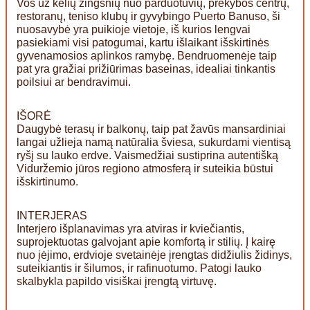
Vos už kelių žingsnių nuo parduotuvių, prekybos centrų,
restoranų, teniso klubų ir gyvybingo Puerto Banuso, ši
nuosavybė yra puikioje vietoje, iš kurios lengvai
pasiekiami visi patogumai, kartu išlaikant išskirtinės
gyvenamosios aplinkos ramybę. Bendruomenėje taip
pat yra gražiai prižiūrimas baseinas, idealiai tinkantis
poilsiui ar bendravimui.
IŠORĖ
Daugybė terasų ir balkonų, taip pat žavūs mansardiniai
langai užlieja namą natūralia šviesa, sukurdami vientisą
ryšį su lauko erdve. Vaismedžiai sustiprina autentišką
Viduržemio jūros regiono atmosferą ir suteikia būstui
išskirtinumo.
INTERJERAS
Interjero išplanavimas yra atviras ir kviečiantis,
suprojektuotas galvojant apie komfortą ir stilių. Į kairę
nuo įėjimo, erdvioje svetainėje įrengtas didžiulis židinys,
suteikiantis ir šilumos, ir rafinuotumo. Patogi lauko
skalbykla papildo visiškai įrengtą virtuvę.