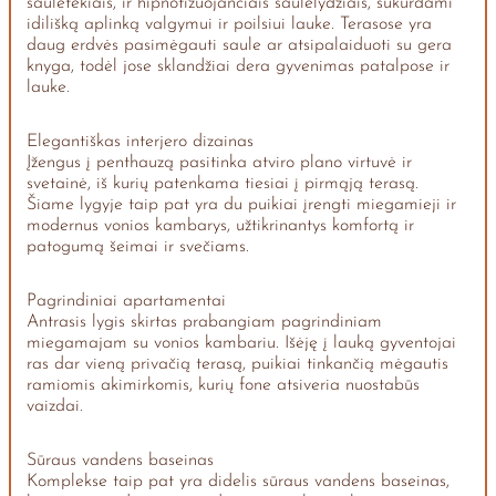
saulėtekiais, ir hipnotizuojančiais saulėlydžiais, sukurdami
idilišką aplinką valgymui ir poilsiui lauke. Terasose yra
daug erdvės pasimėgauti saule ar atsipalaiduoti su gera
knyga, todėl jose sklandžiai dera gyvenimas patalpose ir
lauke.
Elegantiškas interjero dizainas
Įžengus į penthauzą pasitinka atviro plano virtuvė ir
svetainė, iš kurių patenkama tiesiai į pirmąją terasą.
Šiame lygyje taip pat yra du puikiai įrengti miegamieji ir
modernus vonios kambarys, užtikrinantys komfortą ir
patogumą šeimai ir svečiams.
Pagrindiniai apartamentai
Antrasis lygis skirtas prabangiam pagrindiniam
miegamajam su vonios kambariu. Išėję į lauką gyventojai
ras dar vieną privačią terasą, puikiai tinkančią mėgautis
ramiomis akimirkomis, kurių fone atsiveria nuostabūs
vaizdai.
Sūraus vandens baseinas
Komplekse taip pat yra didelis sūraus vandens baseinas,