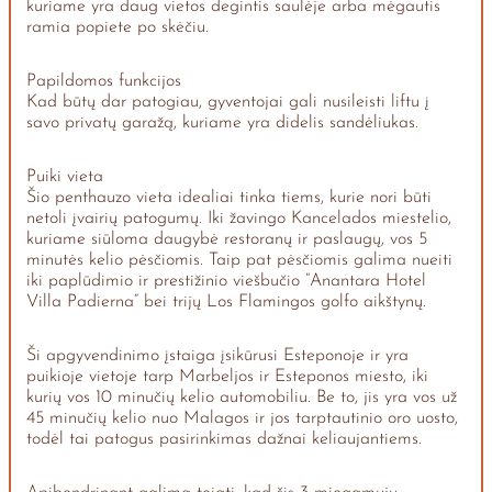
kuriame yra daug vietos degintis saulėje arba mėgautis
ramia popiete po skėčiu.
Papildomos funkcijos
Kad būtų dar patogiau, gyventojai gali nusileisti liftu į
savo privatų garažą, kuriame yra didelis sandėliukas.
Puiki vieta
Šio penthauzo vieta idealiai tinka tiems, kurie nori būti
netoli įvairių patogumų. Iki žavingo Kancelados miestelio,
kuriame siūloma daugybė restoranų ir paslaugų, vos 5
minutės kelio pėsčiomis. Taip pat pėsčiomis galima nueiti
iki paplūdimio ir prestižinio viešbučio “Anantara Hotel
Villa Padierna” bei trijų Los Flamingos golfo aikštynų.
Ši apgyvendinimo įstaiga įsikūrusi Esteponoje ir yra
puikioje vietoje tarp Marbeljos ir Esteponos miesto, iki
kurių vos 10 minučių kelio automobiliu. Be to, jis yra vos už
45 minučių kelio nuo Malagos ir jos tarptautinio oro uosto,
todėl tai patogus pasirinkimas dažnai keliaujantiems.