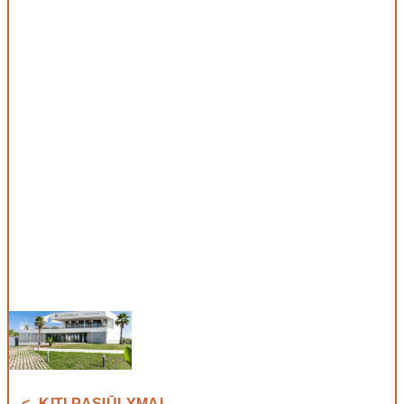
<- KITI PASIŪLYMAI