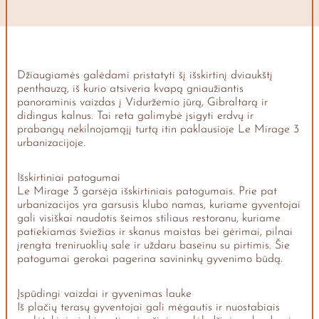
Džiaugiamės galėdami pristatyti šį išskirtinį dviaukštį
penthauzą, iš kurio atsiveria kvapą gniaužiantis
panoraminis vaizdas į Viduržemio jūrą, Gibraltarą ir
didingus kalnus. Tai reta galimybė įsigyti erdvų ir
prabangų nekilnojamąjį turtą itin paklausioje Le Mirage 3
urbanizacijoje.
Išskirtiniai patogumai
Le Mirage 3 garsėja išskirtiniais patogumais. Prie pat
urbanizacijos yra garsusis klubo namas, kuriame gyventojai
gali visiškai naudotis šeimos stiliaus restoranu, kuriame
patiekiamas šviežias ir skanus maistas bei gėrimai, pilnai
įrengta treniruoklių sale ir uždaru baseinu su pirtimis. Šie
patogumai gerokai pagerina savininkų gyvenimo būdą.
Įspūdingi vaizdai ir gyvenimas lauke
Iš plačių terasų gyventojai gali mėgautis ir nuostabiais