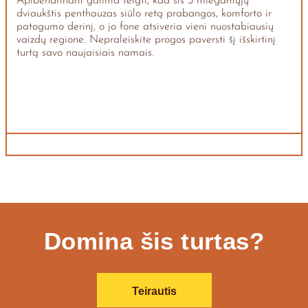
Apibendrinant galima teigti, kad šis 3 miegamųjų
dviaukštis penthauzas siūlo retą prabangos, komforto ir
patogumo derinį, o jo fone atsiveria vieni nuostabiausių
vaizdų regione. Nepraleiskite progos paversti šį išskirtinį
turtą savo naujaisiais namais.
Domina šis turtas?
Teirautis