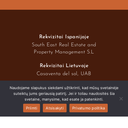
Rekvizitai Ispanijoje
South East Real Estate and
Property Management S.L
Rekvizitai Lietuvoje
Casaventa del sol, UAB
Naudojame slapukus siekdami užtikrinti, kad mūsų svetainėje
suteiktų jums geriausią patirtį. Jei ir toliau naudositės šia
2026 © Casaventa del sol
svetaine, manysime, kad esate ja patenkinti.
Priimti
Atsisakyti
Privatumo politika