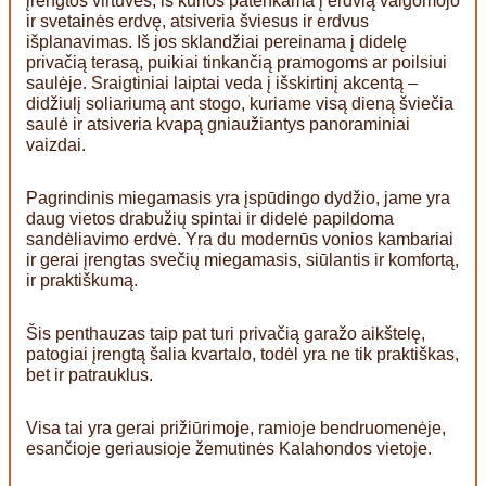
įrengtos virtuvės, iš kurios patenkama į erdvią valgomojo
ir svetainės erdvę, atsiveria šviesus ir erdvus
išplanavimas. Iš jos sklandžiai pereinama į didelę
privačią terasą, puikiai tinkančią pramogoms ar poilsiui
saulėje. Sraigtiniai laiptai veda į išskirtinį akcentą –
didžiulį soliariumą ant stogo, kuriame visą dieną šviečia
saulė ir atsiveria kvapą gniaužiantys panoraminiai
vaizdai.
Pagrindinis miegamasis yra įspūdingo dydžio, jame yra
daug vietos drabužių spintai ir didelė papildoma
sandėliavimo erdvė. Yra du modernūs vonios kambariai
ir gerai įrengtas svečių miegamasis, siūlantis ir komfortą,
ir praktiškumą.
Šis penthauzas taip pat turi privačią garažo aikštelę,
patogiai įrengtą šalia kvartalo, todėl yra ne tik praktiškas,
bet ir patrauklus.
Visa tai yra gerai prižiūrimoje, ramioje bendruomenėje,
esančioje geriausioje žemutinės Kalahondos vietoje.