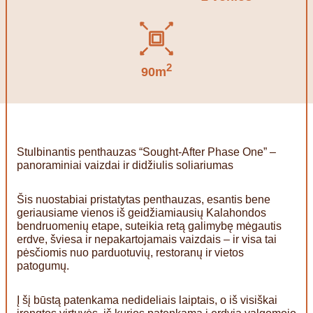
2
90m
Stulbinantis penthauzas “Sought-After Phase One” –
panoraminiai vaizdai ir didžiulis soliariumas
Šis nuostabiai pristatytas penthauzas, esantis bene
geriausiame vienos iš geidžiamiausių Kalahondos
bendruomenių etape, suteikia retą galimybę mėgautis
erdve, šviesa ir nepakartojamais vaizdais – ir visa tai
pėsčiomis nuo parduotuvių, restoranų ir vietos
patogumų.
Į šį būstą patenkama nedideliais laiptais, o iš visiškai