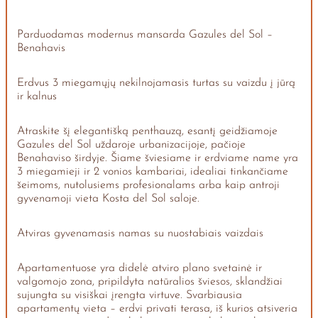
Parduodamas modernus mansarda Gazules del Sol –
Benahavis
Erdvus 3 miegamųjų nekilnojamasis turtas su vaizdu į jūrą
ir kalnus
Atraskite šį elegantišką penthauzą, esantį geidžiamoje
Gazules del Sol uždaroje urbanizacijoje, pačioje
Benahaviso širdyje. Šiame šviesiame ir erdviame name yra
3 miegamieji ir 2 vonios kambariai, idealiai tinkančiame
šeimoms, nutolusiems profesionalams arba kaip antroji
gyvenamoji vieta Kosta del Sol saloje.
Atviras gyvenamasis namas su nuostabiais vaizdais
Apartamentuose yra didelė atviro plano svetainė ir
valgomojo zona, pripildyta natūralios šviesos, sklandžiai
sujungta su visiškai įrengta virtuve. Svarbiausia
apartamentų vieta – erdvi privati terasa, iš kurios atsiveria