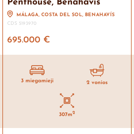
Penthouse, Benahavís
MÁLAGA, COSTA DEL SOL, BENAHAVÍS
CDS 5193970
695.000 €
3 miegamieji
2 vonios
2
307m