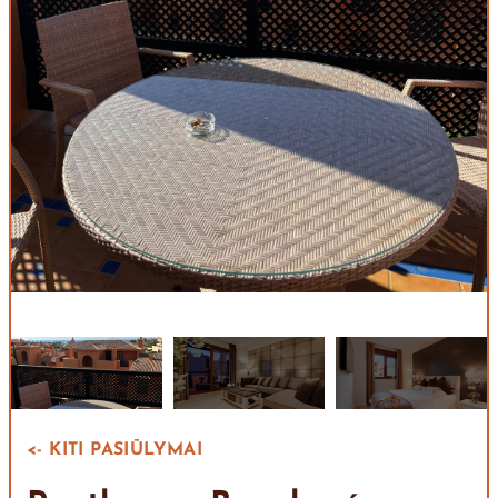
<- KITI PASIŪLYMAI