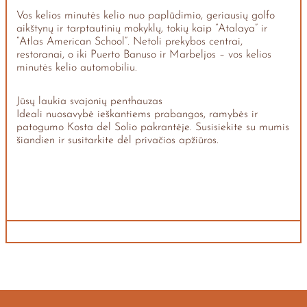
Vos kelios minutės kelio nuo paplūdimio, geriausių golfo
aikštynų ir tarptautinių mokyklų, tokių kaip “Atalaya” ir
“Atlas American School”. Netoli prekybos centrai,
restoranai, o iki Puerto Banuso ir Marbeljos – vos kelios
minutės kelio automobiliu.
Jūsų laukia svajonių penthauzas
Ideali nuosavybė ieškantiems prabangos, ramybės ir
patogumo Kosta del Solio pakrantėje. Susisiekite su mumis
šiandien ir susitarkite dėl privačios apžiūros.