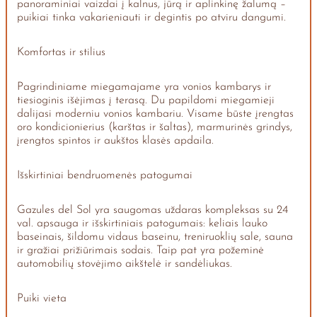
panoraminiai vaizdai į kalnus, jūrą ir aplinkinę žalumą –
puikiai tinka vakarieniauti ir degintis po atviru dangumi.
Komfortas ir stilius
Pagrindiniame miegamajame yra vonios kambarys ir
tiesioginis išėjimas į terasą. Du papildomi miegamieji
dalijasi moderniu vonios kambariu. Visame būste įrengtas
oro kondicionierius (karštas ir šaltas), marmurinės grindys,
įrengtos spintos ir aukštos klasės apdaila.
Išskirtiniai bendruomenės patogumai
Gazules del Sol yra saugomas uždaras kompleksas su 24
val. apsauga ir išskirtiniais patogumais: keliais lauko
baseinais, šildomu vidaus baseinu, treniruoklių sale, sauna
ir gražiai prižiūrimais sodais. Taip pat yra požeminė
automobilių stovėjimo aikštelė ir sandėliukas.
Puiki vieta