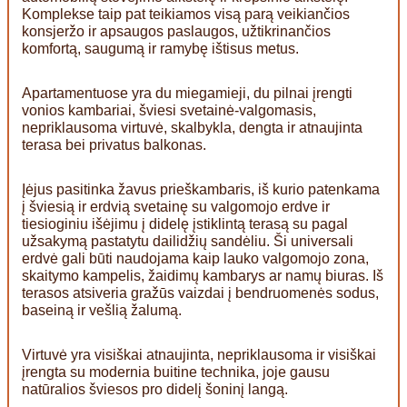
Komplekse taip pat teikiamos visą parą veikiančios
konsjeržo ir apsaugos paslaugos, užtikrinančios
komfortą, saugumą ir ramybę ištisus metus.
Apartamentuose yra du miegamieji, du pilnai įrengti
vonios kambariai, šviesi svetainė-valgomasis,
nepriklausoma virtuvė, skalbykla, dengta ir atnaujinta
terasa bei privatus balkonas.
Įėjus pasitinka žavus prieškambaris, iš kurio patenkama
į šviesią ir erdvią svetainę su valgomojo erdve ir
tiesioginiu išėjimu į didelę įstiklintą terasą su pagal
užsakymą pastatytu dailidžių sandėliu. Ši universali
erdvė gali būti naudojama kaip lauko valgomojo zona,
skaitymo kampelis, žaidimų kambarys ar namų biuras. Iš
terasos atsiveria gražūs vaizdai į bendruomenės sodus,
baseiną ir vešlią žalumą.
Virtuvė yra visiškai atnaujinta, nepriklausoma ir visiškai
įrengta su modernia buitine technika, joje gausu
natūralios šviesos pro didelį šoninį langą.