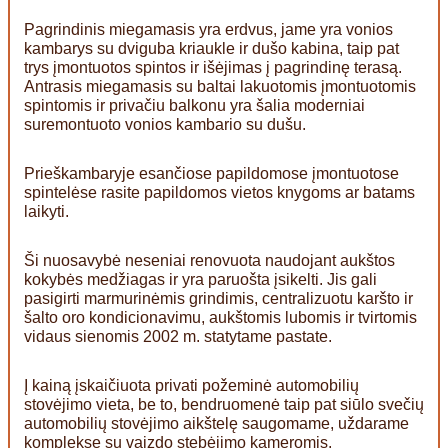
Pagrindinis miegamasis yra erdvus, jame yra vonios
kambarys su dviguba kriaukle ir dušo kabina, taip pat
trys įmontuotos spintos ir išėjimas į pagrindinę terasą.
Antrasis miegamasis su baltai lakuotomis įmontuotomis
spintomis ir privačiu balkonu yra šalia moderniai
suremontuoto vonios kambario su dušu.
Prieškambaryje esančiose papildomose įmontuotose
spintelėse rasite papildomos vietos knygoms ar batams
laikyti.
Ši nuosavybė neseniai renovuota naudojant aukštos
kokybės medžiagas ir yra paruošta įsikelti. Jis gali
pasigirti marmurinėmis grindimis, centralizuotu karšto ir
šalto oro kondicionavimu, aukštomis lubomis ir tvirtomis
vidaus sienomis 2002 m. statytame pastate.
Į kainą įskaičiuota privati požeminė automobilių
stovėjimo vieta, be to, bendruomenė taip pat siūlo svečių
automobilių stovėjimo aikštelę saugomame, uždarame
komplekse su vaizdo stebėjimo kameromis.