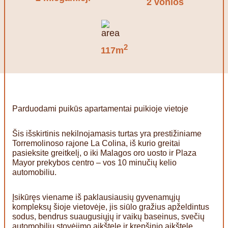
2 vonios
2
117m
Parduodami puikūs apartamentai puikioje vietoje
Šis išskirtinis nekilnojamasis turtas yra prestižiniame
Torremolinoso rajone La Colina, iš kurio greitai
pasieksite greitkelį, o iki Malagos oro uosto ir Plaza
Mayor prekybos centro – vos 10 minučių kelio
automobiliu.
Įsikūręs viename iš paklausiausių gyvenamųjų
kompleksų šioje vietovėje, jis siūlo gražius apželdintus
sodus, bendrus suaugusiųjų ir vaikų baseinus, svečių
automobilių stovėjimo aikštelę ir krepšinio aikštelę.