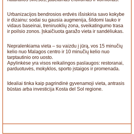
Urbanizacijos bendrosios erdvės išsiskiria savo kokybe
ir dizainu: sodai su gausia augmenija, šildomi lauko ir
vidaus baseinai, treniruoklių zona, sveikatingumo trasa
ir poilsio zonos. Įskaičiuota garažo vieta ir sandėliukas.
Nepralenkiama vieta – su vaizdu į jūrą, vos 15 minučių
kelio nuo Malagos centro ir 10 minučių kelio nuo
tarptautinio oro uosto.
Apylinkėse yra visos reikalingos paslaugos: restoranai,
parduotuvės, mokyklos, sporto įstaigos ir promenada.
Idealiai tinka kaip pagrindinė gyvenamoji vieta, antrasis
būstas arba investicija Kosta del Sol regione.