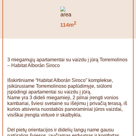
2
114m
3 miegamųjų apartamentai su vaizdu į jūrą Torremolinos
– Habitat Alborán Siroco
Išskirtiniame “Habitat Alborán Siroco” komplekse,
įsikūrusiame Torremolinoso paplūdimyje, siūlomi
įspūdingi apartamentai su vaizdu į jūrą.
Name yra 3 dideli miegamieji, 2 pilnai įrengti vonios
kambariai, šviesi svetainė su išėjimu į privačią terasą, iš
kurios atsiveria nuostabūs panoraminiai jūros vaizdai,
visiškai įrengta virtuvė ir skalbykla.
Dėl pietų orientacijos ir didelių langų name gausu
natūralios šviesos, jaučiamas erdvumas ir komfortas.