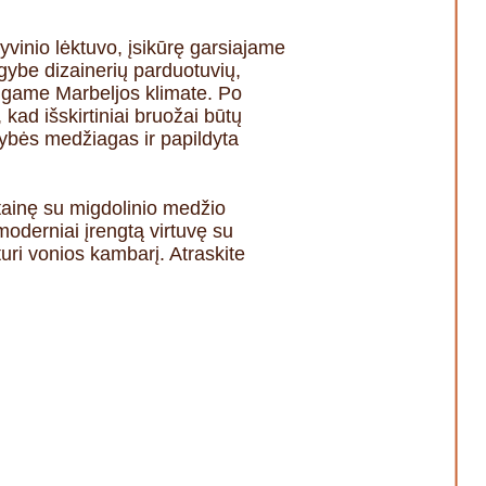
yvinio lėktuvo, įsikūrę garsiajame
ybe dizainerių parduotuvių,
ingame Marbeljos klimate. Po
kad išskirtiniai bruožai būtų
kybės medžiagas ir papildyta
tainę su migdolinio medžio
moderniai įrengtą virtuvę su
uri vonios kambarį. Atraskite