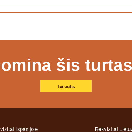
omina šis turta
Teirautis
vizitai Ispanijoje
Rekvizitai Lietu