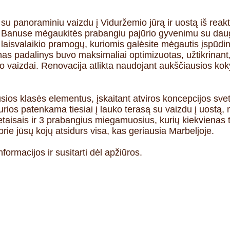
u panoraminiu vaizdu į Viduržemio jūrą ir uostą iš reakt
 Banuse mėgaukitės prabangiu pajūrio gyvenimu su daug
 laisvalaikio pramogų, kuriomis galėsite mėgautis įspūd
nas padalinys buvo maksimaliai optimizuotas, užtikrinant, 
o vaizdai. Renovacija atlikta naudojant aukščiausios ko
ios klasės elementus, įskaitant atviros koncepcijos sve
urios patenkama tiesiai į lauko terasą su vaizdu į uostą, 
aisais ir 3 prabangius miegamuosius, kurių kiekvienas t
ie jūsų kojų atsidurs visa, kas geriausia Marbeljoje.
nformacijos ir susitarti dėl apžiūros.