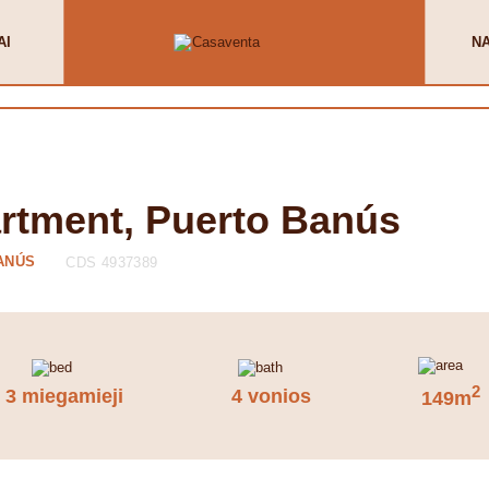
AI
N
artment, Puerto Banús
ANÚS
CDS 4937389
2
3 miegamieji
4 vonios
149m