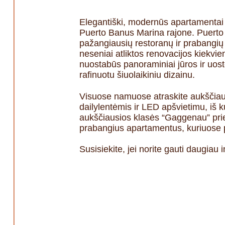
Elegantiški, modernūs apartamentai s
Puerto Banus Marina rajone. Puerto
pažangiausių restoranų ir prabangių
neseniai atliktos renovacijos kiekvie
nuostabūs panoraminiai jūros ir uost
rafinuotu šiuolaikiniu dizainu.
Visuose namuose atraskite aukščiaus
dailylentėmis ir LED apšvietimu, iš k
aukščiausios klasės “Gaggenau” priet
prabangius apartamentus, kuriuose pr
Susisiekite, jei norite gauti daugiau i