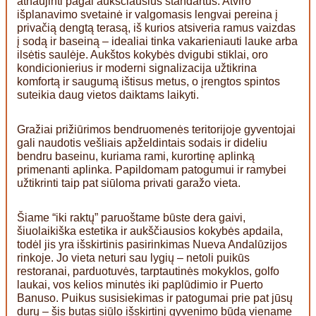
atnaujinti pagal aukščiausius standartus. Atviro
išplanavimo svetainė ir valgomasis lengvai pereina į
privačią dengtą terasą, iš kurios atsiveria ramus vaizdas
į sodą ir baseiną – idealiai tinka vakarieniauti lauke arba
ilsėtis saulėje. Aukštos kokybės dvigubi stiklai, oro
kondicionierius ir moderni signalizacija užtikrina
komfortą ir saugumą ištisus metus, o įrengtos spintos
suteikia daug vietos daiktams laikyti.
Gražiai prižiūrimos bendruomenės teritorijoje gyventojai
gali naudotis vešliais apželdintais sodais ir dideliu
bendru baseinu, kuriama rami, kurortinę aplinką
primenanti aplinka. Papildomam patogumui ir ramybei
užtikrinti taip pat siūloma privati garažo vieta.
Šiame “iki raktų” paruoštame būste dera gaivi,
šiuolaikiška estetika ir aukščiausios kokybės apdaila,
todėl jis yra išskirtinis pasirinkimas Nueva Andalūzijos
rinkoje. Jo vieta neturi sau lygių – netoli puikūs
restoranai, parduotuvės, tarptautinės mokyklos, golfo
laukai, vos kelios minutės iki paplūdimio ir Puerto
Banuso. Puikus susisiekimas ir patogumai prie pat jūsų
durų – šis butas siūlo išskirtinį gyvenimo būdą viename