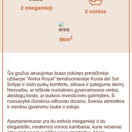
2 miegamieji
2 vonios
2
86m
Šis gražiai atnaujintas butas įsikūręs prestižinėje
uždaroje “Aloha Royal” bendruomenėje Kosta del Sol
širdyje ir siūlo puikų komforto, stiliaus ir patogumo derinį.
Nesvarbu, ar ieškote nuolatinės gyvenamosios vietos,
atostogų būsto, ar puikios investicinės galimybės, ši
nuosavybė išsiskiria rafinuotu dizainu, šviesia atmosfera
ir vientisu gyvenimu lauke ir viduje.
Apartamentuose yra du erdvūs miegamieji ir du
elegantiški, modernūs vonios kambariai, kurie neseniai