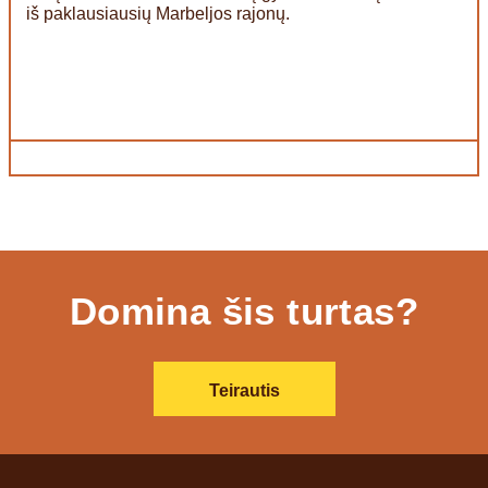
iš paklausiausių Marbeljos rajonų.
Domina šis turtas?
Teirautis