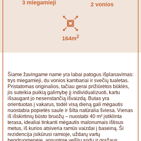
3 miegamieji
2 vonios
2
164m
Šiame žavingame name yra labai patogus išplanavimas:
trys miegamieji, du vonios kambariai ir svečių tualetas.
Pristatomas originalios, tačiau gerai prižiūrėtos būklės,
jis suteikia puikią galimybę jį individualizuoti, kartu
išsaugant jo nesenstančią išvaizdą. Butas yra
orientuotas į vakarus, todėl visą dieną gali mėgautis
nuostabia popietės saule ir šilta natūralia šviesa. Vienas
iš išskirtinių būsto bruožų – nuostabi 40 m² įstiklinta
terasa, idealiai tinkanti mėgautis malonumais ištisus
metus, iš kurios atsiveria ramūs vaizdai į baseiną. Ši
rezidencija įsikūrusi ramioje, uždarų vartų
bendruomenėje, apsuptoje vešlių sodų ir gražaus