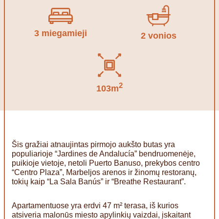
3 miegamieji
2 vonios
2
103m
Šis gražiai atnaujintas pirmojo aukšto butas yra
populiarioje “Jardines de Andalucía” bendruomenėje,
puikioje vietoje, netoli Puerto Banuso, prekybos centro
“Centro Plaza”, Marbeljos arenos ir žinomų restoranų,
tokių kaip “La Sala Banús” ir “Breathe Restaurant”.
Apartamentuose yra erdvi 47 m² terasa, iš kurios
atsiveria malonūs miesto apylinkių vaizdai, įskaitant