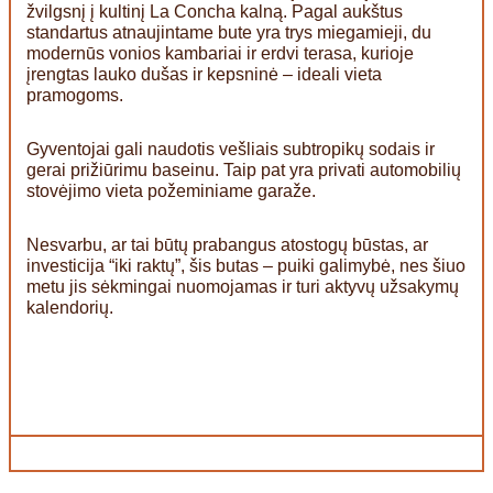
žvilgsnį į kultinį La Concha kalną. Pagal aukštus
standartus atnaujintame bute yra trys miegamieji, du
modernūs vonios kambariai ir erdvi terasa, kurioje
įrengtas lauko dušas ir kepsninė – ideali vieta
pramogoms.
Gyventojai gali naudotis vešliais subtropikų sodais ir
gerai prižiūrimu baseinu. Taip pat yra privati automobilių
stovėjimo vieta požeminiame garaže.
Nesvarbu, ar tai būtų prabangus atostogų būstas, ar
investicija “iki raktų”, šis butas – puiki galimybė, nes šiuo
metu jis sėkmingai nuomojamas ir turi aktyvų užsakymų
kalendorių.