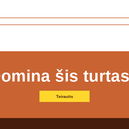
omina šis turta
Teirautis