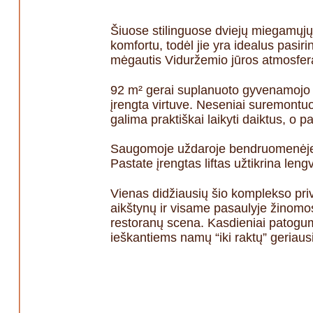
Šiuose stilinguose dviejų miegamųj
komfortu, todėl jie yra idealus pasir
mėgautis Viduržemio jūros atmosfera,
92 m² gerai suplanuoto gyvenamojo pl
įrengta virtuve. Neseniai suremontuo
galima praktiškai laikyti daiktus, o
Saugomoje uždaroje bendruomenėje gyv
Pastate įrengtas liftas užtikrina len
Vienas didžiausių šio komplekso priv
aikštynų ir visame pasaulyje žinomo
restoranų scena. Kasdieniai patoguma
ieškantiems namų “iki raktų” geriausi