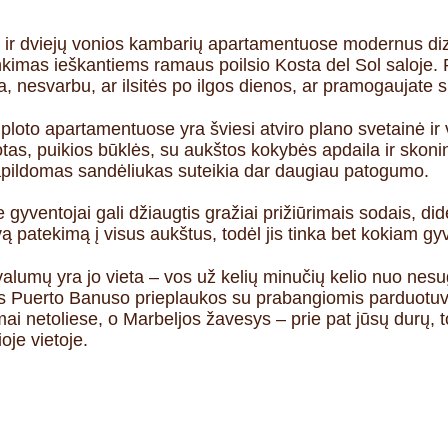
ų ir dviejų vonios kambarių apartamentuose modernus di
inkimas ieškantiems ramaus poilsio Kosta del Sol saloje. P
 nesvarbu, ar ilsitės po ilgos dienos, ar pramogaujate s
oto apartamentuose yra šviesi atviro plano svetainė ir v
tas, puikios būklės, su aukštos kokybės apdaila ir skoni
 papildomas sandėliukas suteikia dar daugiau patogumo.
entojai gali džiaugtis gražiai prižiūrimais sodais, did
gvą patekimą į visus aukštus, todėl jis tinka bet kokiam g
alumų yra jo vieta – vos už kelių minučių kelio nuo nesu
s Puerto Banuso prieplaukos su prabangiomis parduotuvė
i netoliese, o Marbeljos žavesys – prie pat jūsų durų, t
oje vietoje.