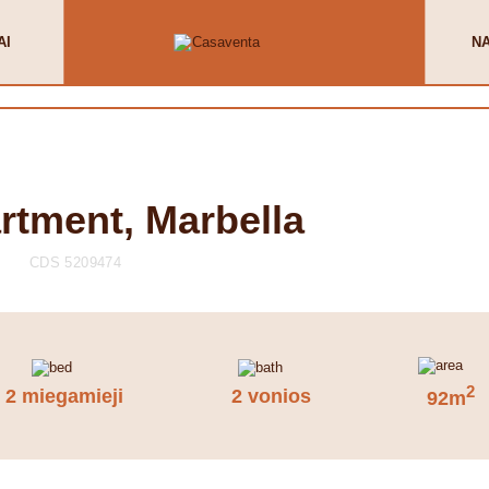
AI
N
rtment, Marbella
CDS 5209474
2
2 miegamieji
2 vonios
92m