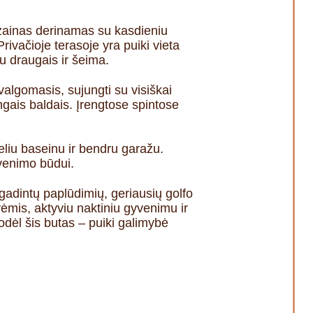
zainas derinamas su kasdieniu
rivačioje terasoje yra puiki vieta
u draugais ir šeima.
algomasis, sujungti su visiškai
ngais baldais. Įrengtose spintose
eliu baseinu ir bendru garažu.
yvenimo būdui.
gadintų paplūdimių, geriausių golfo
mis, aktyviu naktiniu gyvenimu ir
odėl šis butas – puiki galimybė