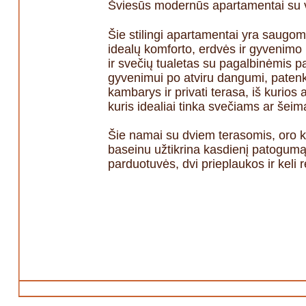
Šviesūs modernūs apartamentai su va
Šie stilingi apartamentai yra saugo
idealų komforto, erdvės ir gyvenimo b
ir svečių tualetas su pagalbinėmis pa
gyvenimui po atviru dangumi, patenka
kambarys ir privati terasa, iš kurios
kuris idealiai tinka svečiams ar šeima
Šie namai su dviem terasomis, oro kond
baseinu užtikrina kasdienį patogumą
parduotuvės, dvi prieplaukos ir keli