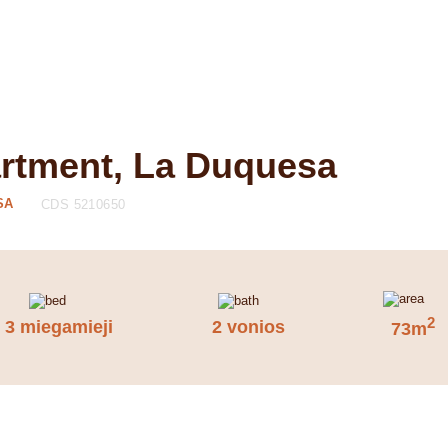
artment, La Duquesa
SA
CDS 5210650
2
3 miegamieji
2 vonios
73m