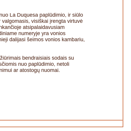
 nuo La Duquesa paplūdimio, ir siūlo
 valgomasis, visiškai įrengta virtuvė
tinkančioje atsipalaidavusiam
indiniame numeryje yra vonios
mieji dalijasi šeimos vonios kambariu,
rižiūrimais bendraisiais sodais su
sčiomis nuo paplūdimio, netoli
venimui ar atostogų nuomai.