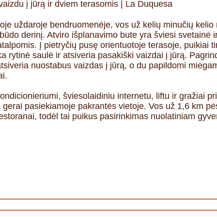
izdu į jūrą ir dviem terasomis | La Duquesa
moje uždaroje bendruomenėje, vos už kelių minučių kelio
ūdo derinį. Atviro išplanavimo bute yra šviesi svetainė ir
talpomis. Į pietryčių pusę orientuotoje terasoje, puikiai 
 rytinė saulė ir atsiveria pasakiški vaizdai į jūrą. Pagr
 atsiveria nuostabus vaizdas į jūrą, o du papildomi miega
i.
icionieriumi, šviesolaidiniu internetu, liftu ir gražiai p
 gerai pasiekiamoje pakrantės vietoje. Vos už 1,6 km pė
 restoranai, todėl tai puikus pasirinkimas nuolatiniam gy