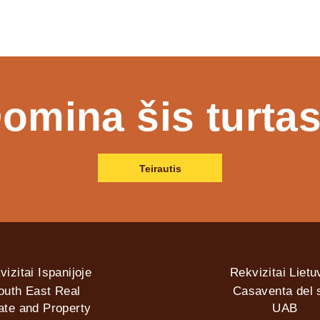
omina šis turta
Teirautis
vizitai Ispanijoje
Rekvizitai Lietu
outh East Real
Casaventa del s
ate and Property
UAB