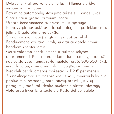
Dvigubi stiklai, oro kondicionierius ir šilumos siurblys
visuose kambariuose
Požeminė automobilių stovėjimo aikštelė + sandėliukas
2 baseinai ir gražiai prižiūrimi sodai
Uždara bendruomenė su privatumu ir apsauga
Pirmas / pirmas aukštas – labai patogus ir pasiekiamas su
įėjimu iš galo pirmame aukšte.
Šis namas skoningai įrengtas ir paruoštas įsikelti.
Bendruomenė yra rami ir tyli, su gražiai apželdintomis
bendromis teritorijomis.
Gerai valdoma bendruomenė ir aukštos kokybės
apartamentai. Kaina parduodama turint omenyje, kad už
naujos statybos namus reklamuotojai prašo 200-300 tūkst.
eurų daugiau, o vieta yra toliau nuo jūros ir miesto.
Nedideli bendruomenės mokesčiai – 119 € per mėnesį
Šis nekilnojamasis turtas yra vos už kelių minučių kelio nuo
paplūdimio, restoranų, parduotuvių, mokyklų ir visų
patogumų, todėl tai idealus nuolatinis būstas, atostogų
vieta arba investicija saulėtoje Kosta del Sol saloje.