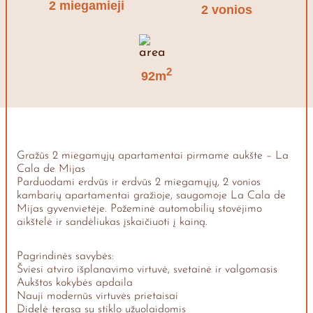
2 miegamieji
2 vonios
2
92m
Gražūs 2 miegamųjų apartamentai pirmame aukšte – La
Cala de Mijas
Parduodami erdvūs ir erdvūs 2 miegamųjų, 2 vonios
kambarių apartamentai gražioje, saugomoje La Cala de
Mijas gyvenvietėje. Požeminė automobilių stovėjimo
aikštelė ir sandėliukas įskaičiuoti į kainą.
Pagrindinės savybės:
Šviesi atviro išplanavimo virtuvė, svetainė ir valgomasis
Aukštos kokybės apdaila
Nauji modernūs virtuvės prietaisai
Didelė terasa su stiklo užuolaidomis