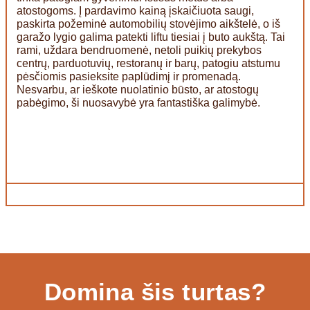
atostogoms. Į pardavimo kainą įskaičiuota saugi,
paskirta požeminė automobilių stovėjimo aikštelė, o iš
garažo lygio galima patekti liftu tiesiai į buto aukštą. Tai
rami, uždara bendruomenė, netoli puikių prekybos
centrų, parduotuvių, restoranų ir barų, patogiu atstumu
pėsčiomis pasieksite paplūdimį ir promenadą.
Nesvarbu, ar ieškote nuolatinio būsto, ar atostogų
pabėgimo, ši nuosavybė yra fantastiška galimybė.
Domina šis turtas?