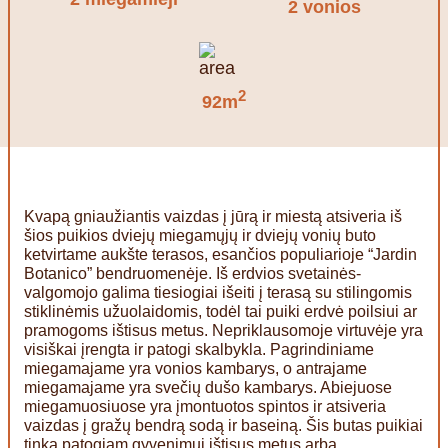
2 vonios
2
92m
Kvapą gniaužiantis vaizdas į jūrą ir miestą atsiveria iš
šios puikios dviejų miegamųjų ir dviejų vonių buto
ketvirtame aukšte terasos, esančios populiarioje “Jardin
Botanico” bendruomenėje. Iš erdvios svetainės-
valgomojo galima tiesiogiai išeiti į terasą su stilingomis
stiklinėmis užuolaidomis, todėl tai puiki erdvė poilsiui ar
pramogoms ištisus metus. Nepriklausomoje virtuvėje yra
visiškai įrengta ir patogi skalbykla. Pagrindiniame
miegamajame yra vonios kambarys, o antrajame
miegamajame yra svečių dušo kambarys. Abiejuose
miegamuosiuose yra įmontuotos spintos ir atsiveria
vaizdas į gražų bendrą sodą ir baseiną. Šis butas puikiai
tinka patogiam gyvenimui ištisus metus arba