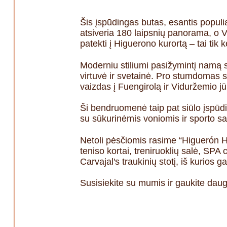
Šis įspūdingas butas, esantis populia
atsiveria 180 laipsnių panorama, o Vi
patekti į Higuerono kurortą – tai tik
Moderniu stiliumi pasižymintį namą s
virtuvė ir svetainė. Pro stumdomas st
vaizdas į Fuengirolą ir Viduržemio jū
Ši bendruomenė taip pat siūlo įspūdin
su sūkurinėmis voniomis ir sporto sa
Netoli pėsčiomis rasime “Higuerón Hot
teniso kortai, treniruoklių salė, SPA 
Carvajal's traukinių stotį, iš kurios 
Susisiekite su mumis ir gaukite daug