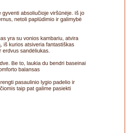
gyventi absoliučioje viršūnėje. Iš jo
ernus, netoli paplūdimio ir galimybė
nas yra su vonios kambariu, atvira
 iš kurios atsiveria fantastiškas
ir erdvus sandėliukas.
rdve. Be to, laukia du bendri baseinai
komforto balansas
engti pasaulinio lygio padelio ir
sčiomis taip pat galime pasiekti