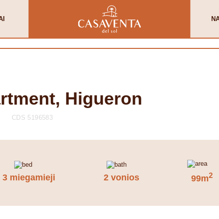
AI
N
artment, Higueron
CDS 5196583
2
3 miegamieji
2 vonios
99m