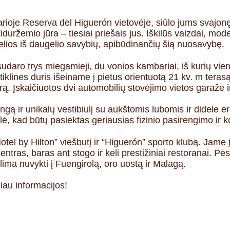
rioje Reserva del Higuerón vietovėje, siūlo jums svajonę 
duržemio jūra – tiesiai priešais jus. Iškilūs vaizdai, mod
 kelios iš daugelio savybių, apibūdinančių šią nuosavybę.
udaro trys miegamieji, du vonios kambariai, iš kurių vie
iklines duris išeiname į pietus orientuotą 21 kv. m terasą,
rą. Įskaičiuotos dvi automobilių stovėjimo vietos garaže 
gą ir unikalų vestibiulį su aukštomis lubomis ir didele e
lė, kad būtų pasiektas geriausias fizinio pasirengimo ir 
el by Hilton” viešbutį ir “Higuerón” sporto klubą. Jame įr
centras, baras ant stogo ir keli prestižiniai restoranai. Pė
galima nuvykti į Fuengirolą, oro uostą ir Malagą.
iau informacijos!