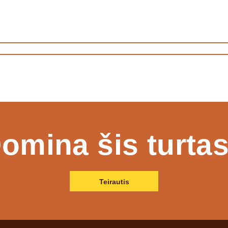
omina šis turta
Teirautis