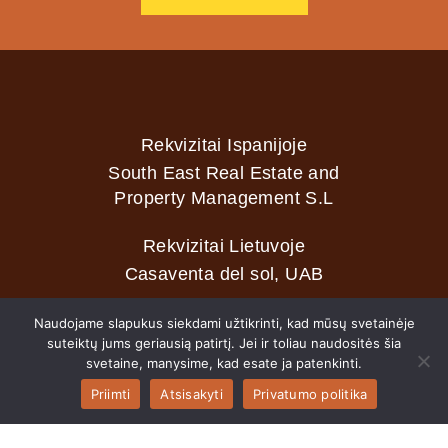
Rekvizitai Ispanijoje
South East Real Estate and
Property Management S.L
Rekvizitai Lietuvoje
Casaventa del sol, UAB
Naudojame slapukus siekdami užtikrinti, kad mūsų svetainėje
suteiktų jums geriausią patirtį. Jei ir toliau naudositės šia
2026 © Casaventa del sol
svetaine, manysime, kad esate ja patenkinti.
Priimti
Atsisakyti
Privatumo politika