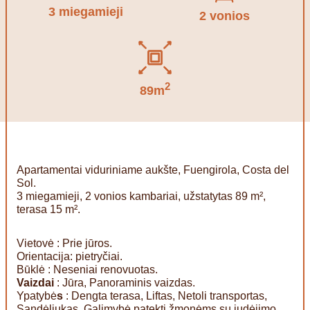
3 miegamieji
2 vonios
2
89m
Apartamentai viduriniame aukšte, Fuengirola, Costa del
Sol.
3 miegamieji, 2 vonios kambariai, užstatytas 89 m²,
terasa 15 m².
Vietovė : Prie jūros.
Orientacija: pietryčiai.
Būklė : Neseniai renovuotas.
Vaizdai
: Jūra, Panoraminis vaizdas.
Ypatybė
s
: Dengta terasa, Liftas, Netoli transportas,
Sandėliukas, Galimybė patekti žmonėms su judėjimo