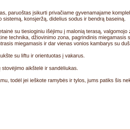
s, paruoštas įsikurti privačiame gyvenamajame kompleks
o sistemą, konsjeržą, didelius sodus ir bendrą baseiną.
ainė su tiesioginiu išėjimu į malonią terasą, valgomojo z
tine technika, džiovinimo zona, pagrindinis miegamasis su
trasis miegamasis ir dar vienas vonios kambarys su duš
šte su liftu ir orientuotas į vakarus.
ų stovėjimo aikštelė ir sandėliukas.
, todėl jei ieškote ramybės ir tylos, jums patiks šis nek