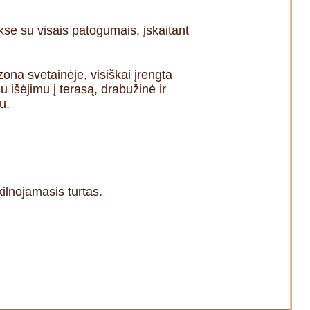
e su visais patogumais, įskaitant
ona svetainėje, visiškai įrengta
 išėjimu į terasą, drabužinė ir
u.
ilnojamasis turtas.