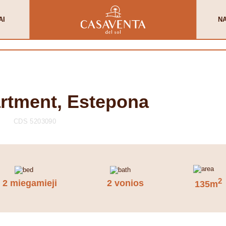
AI
N
artment, Estepona
CDS 5203090
2
2 miegamieji
2 vonios
135m