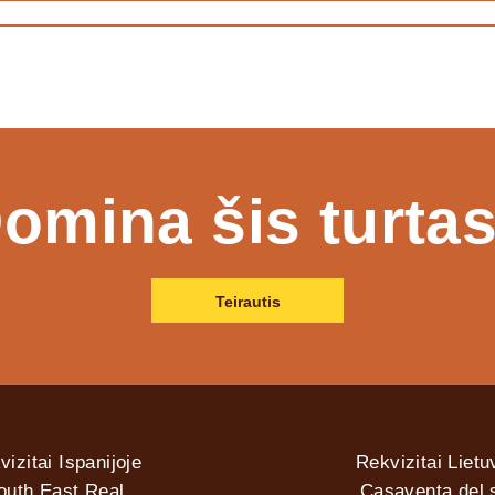
omina šis turta
Teirautis
vizitai Ispanijoje
Rekvizitai Lietu
outh East Real
Casaventa del s