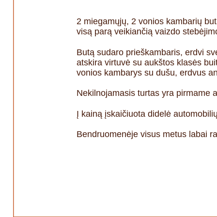
2 miegamųjų, 2 vonios kambarių buta
visą parą veikiančią vaizdo stebėjim
Butą sudaro prieškambaris, erdvi svet
atskira virtuvė su aukštos klasės bui
vonios kambarys su dušu, erdvus an
Nekilnojamasis turtas yra pirmame auk
Į kainą įskaičiuota didelė automobili
Bendruomenėje visus metus labai ramu