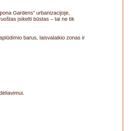
tepona Gardens” urbanizacijoje,
štas įsikelti būstas – tai ne tik
plūdimio barus, laisvalaikio zonas ir
dėliavimui.