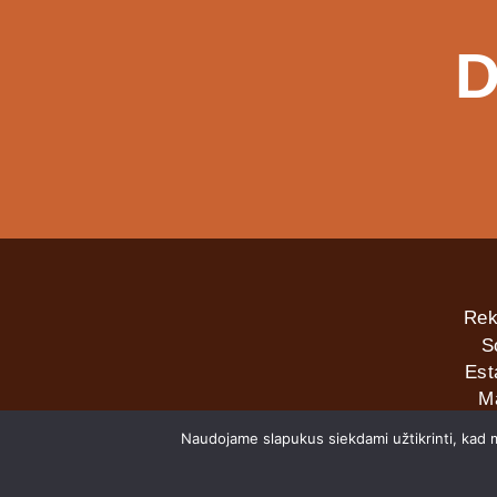
D
Rek
S
Est
M
Naudojame slapukus siekdami užtikrinti, kad mū