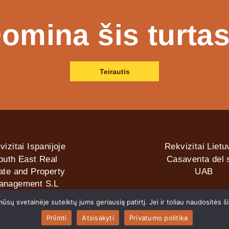
omina šis turta
Teirautis
vizitai Ispanijoje
Rekvizitai Lietu
outh East Real
Casaventa del s
ate and Property
UAB
anagement S.L
sų svetainėje suteiktų jums geriausią patirtį. Jei ir toliau naudositės š
2026 © Casaventa del sol
Priimti
Atsisakyti
Privatumo politika