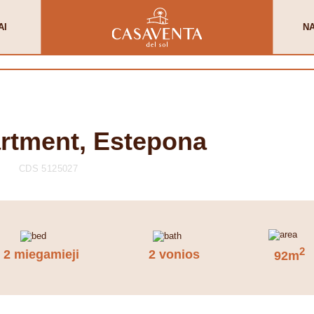
AI
N
artment, Estepona
CDS 5125027
2
2 miegamieji
2 vonios
92m