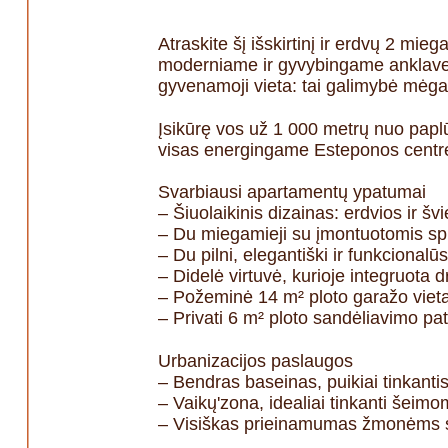
Atraskite šį išskirtinį ir erdvų 2 mi
moderniame ir gyvybingame anklave pa
gyvenamoji vieta: tai galimybė mėgau
Įsikūrę vos už 1 000 metrų nuo paplū
visas energingame Esteponos centre
Svarbiausi apartamentų ypatumai
– Šiuolaikinis dizainas: erdvios ir 
– Du miegamieji su įmontuotomis spin
– Du pilni, elegantiški ir funkcionalū
– Didelė virtuvė, kurioje integruota 
– Požeminė 14 m² ploto garažo vieta
– Privati 6 m² ploto sandėliavimo pat
Urbanizacijos paslaugos
– Bendras baseinas, puikiai tinkantis
– Vaikų'zona, idealiai tinkanti šeimo
– Visiškas prieinamumas žmonėms s