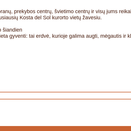
oranų, prekybos centrų, švietimo centrų ir visų jums rei
usiausių Kosta del Sol kurorto vietų žavesiu.
o šiandien
eta gyventi: tai erdvė, kurioje galima augti, mėgautis ir k