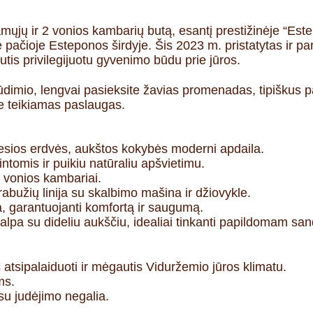
egamųjų ir 2 vonios kambarių butą, esantį prestižinėje “Es
čioje Esteponos širdyje. Šis 2023 m. pristatytas ir paruo
tis privilegijuotu gyvenimo būdu prie jūros.
dimio, lengvai pasieksite žavias promenadas, tipiškus pa
 teikiamas paslaugas.
šviesios erdvės, aukštos kokybės moderni apdaila.
tomis ir puikiu natūraliu apšvietimu.
s vonios kambariai.
drabužių linija su skalbimo mašina ir džiovykle.
, garantuojanti komfortą ir saugumą.
alpa su dideliu aukščiu, idealiai tinkanti papildomam san
 atsipalaiduoti ir mėgautis Viduržemio jūros klimatu.
ms.
u judėjimo negalia.