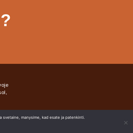
s?
voje
ol,
ia svetaine, manysime, kad esate ja patenkinti.