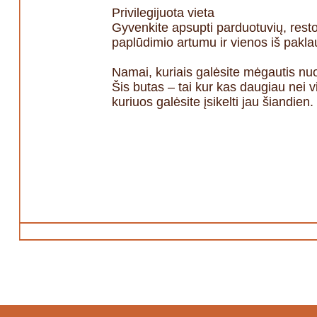
Privilegijuota vieta
Gyvenkite apsupti parduotuvių, rest
paplūdimio artumu ir vienos iš pakla
Namai, kuriais galėsite mėgautis nu
Šis butas – tai kur kas daugiau nei vi
kuriuos galėsite įsikelti jau šiandien.