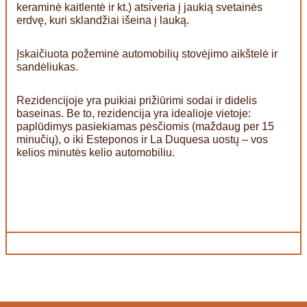
keraminė kaitlentė ir kt.) atsiveria į jaukią svetainės
erdvę, kuri sklandžiai išeina į lauką.
Įskaičiuota požeminė automobilių stovėjimo aikštelė ir
sandėliukas.
Rezidencijoje yra puikiai prižiūrimi sodai ir didelis
baseinas. Be to, rezidencija yra idealioje vietoje:
paplūdimys pasiekiamas pėsčiomis (maždaug per 15
minučių), o iki Esteponos ir La Duquesa uostų – vos
kelios minutės kelio automobiliu.