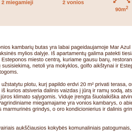
2 miegamieji
2 vonios
2
90m
vonios kambarių butas yra labai pageidaujamoje Mar Azu
ksinės mylios dalyje. Iš apartamentų galima patekti tiesiai
 Esteponos miesto centrą, kuriame gausu barų, restoranų,
 susisiekimą, netoli yra mokyklos, golfo aikštynai ir Este
stogoms.
žstatytu plotu, kurį papildo erdvi 20 m² privati terasa, or
iš kurios atsiveria dalinis vaizdas į jūrą ir ramų sodą, at
jūros klimato sąlygomis. Viduje įrengta šiuolaikiška atvir
vė. Pagrindiniame miegamajame yra vonios kambarys, o a
 marmurinės grindys, o oro kondicionierius ir dalinis gri
įvairiais aukščiausios kokybės komunaliniais patogumais, į