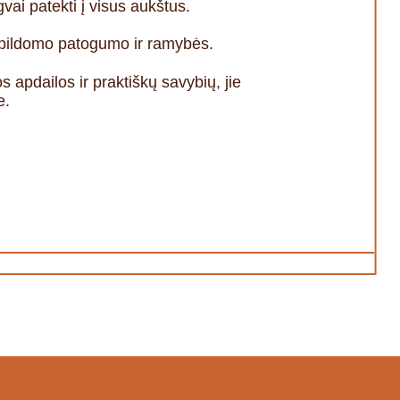
vai patekti į visus aukštus.
papildomo patogumo ir ramybės.
s apdailos ir praktiškų savybių, jie
e.