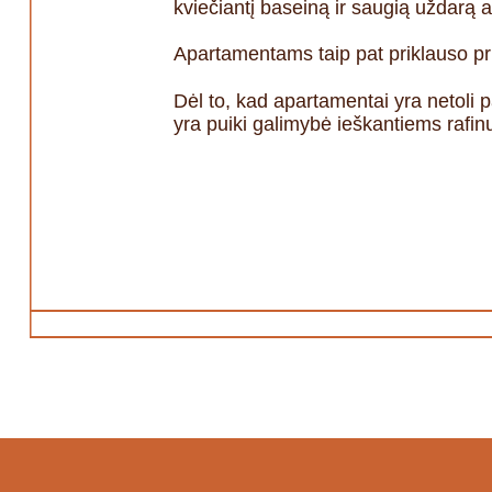
kviečiantį baseiną ir saugią uždarą 
Apartamentams taip pat priklauso pri
Dėl to, kad apartamentai yra netoli p
yra puiki galimybė ieškantiems rafi