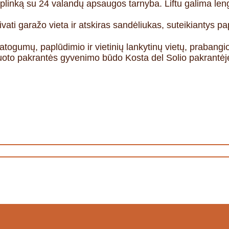
aplinką su 24 valandų apsaugos tarnyba. Liftu galima leng
vati garažo vieta ir atskiras sandėliukas, suteikiantys 
atogumų, paplūdimio ir vietinių lankytinų vietų, prabangio
nuoto pakrantės gyvenimo būdo Kosta del Solio pakrantėj