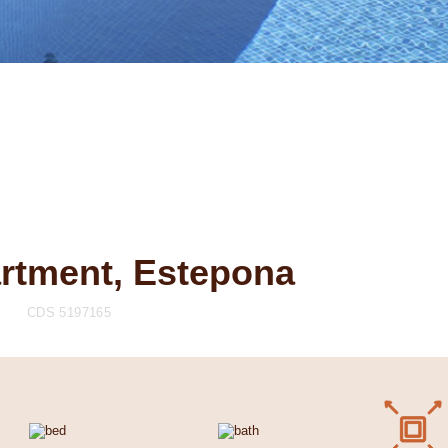
artment, Estepona
CDS 5197165