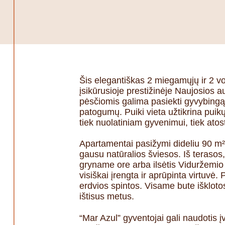
Šis elegantiškas 2 miegamųjų ir 2 
įsikūrusioje prestižinėje Naujosios au
pėsčiomis galima pasiekti gyvybingą
patogumų. Puiki vieta užtikrina puikų
tiek nuolatiniam gyvenimui, tiek ato
Apartamentai pasižymi dideliu 90 m² u
gausu natūralios šviesos. Iš terasos, 
gryname ore arba ilsėtis Viduržemio 
visiškai įrengta ir aprūpinta virtu
erdvios spintos. Visame bute išklotos
ištisus metus.
“Mar Azul” gyventojai gali naudotis 