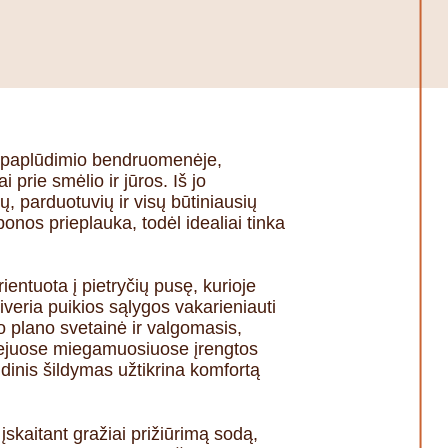
l paplūdimio bendruomenėje,
 prie smėlio ir jūros. Iš jo
 parduotuvių ir visų būtiniausių
ponos prieplauka, todėl idealiai tinka
ientuota į pietryčių pusę, kurioje
siveria puikios sąlygos vakarieniauti
o plano svetainė ir valgomasis,
biejuose miegamuosiuose įrengtos
ndinis šildymas užtikrina komfortą
skaitant gražiai prižiūrimą sodą,