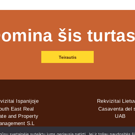
omina šis turta
Teirautis
vizitai Ispanijoje
Rekvizitai Lietu
outh East Real
Casaventa del s
ate and Property
UAB
anagement S.L
sų svetainėje suteiktų jums geriausią patirtį. Jei ir toliau naudositės š