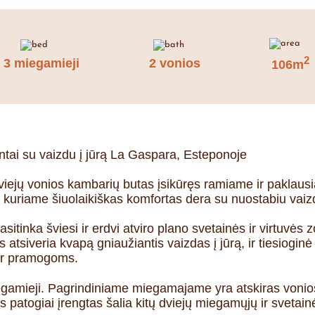
2
3 miegamieji
2 vonios
106m
tai su vaizdu į jūrą La Gaspara, Esteponoje
dviejų vonios kambarių butas įsikūręs ramiame ir paklau
 kuriame šiuolaikiškas komfortas dera su nuostabiu vaizd
asitinka šviesi ir erdvi atviro plano svetainės ir virtuvės
s atsiveria kvapą gniaužiantis vaizdas į jūrą, ir tiesioginė
i ar pramogoms.
miegamieji. Pagrindiniame miegamajame yra atskiras vonio
s patogiai įrengtas šalia kitų dviejų miegamųjų ir svetai