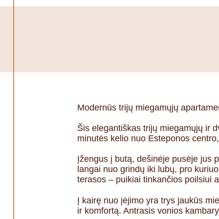
Modernūs trijų miegamųjų apartamen
Šis elegantiškas trijų miegamųjų ir 
minutės kelio nuo Esteponos centro,
Įžengus į butą, dešinėje pusėje jus p
langai nuo grindų iki lubų, pro kuriuo
terasos – puikiai tinkančios poilsiu
Į kairę nuo įėjimo yra trys jaukūs 
ir komfortą. Antrasis vonios kambary