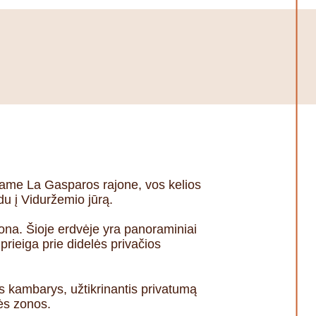
siame La Gasparos rajone, vos kelios
u į Viduržemio jūrą.
 zona. Šioje erdvėje yra panoraminiai
 prieiga prie didelės privačios
s kambarys, užtikrinantis privatumą
nės zonos.