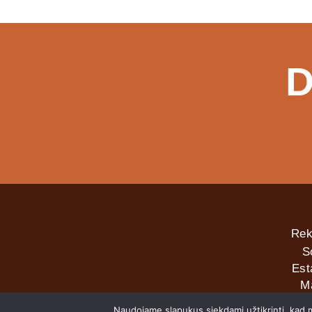
D
Rek
S
Est
M
Naudojame slapukus siekdami užtikrinti, kad mū