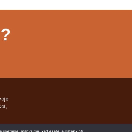
s?
voje
ol,
ia svetaine, manysime, kad esate ja patenkinti.