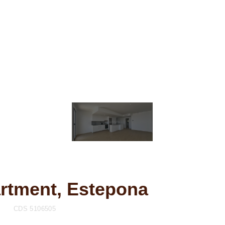
artment, Estepona
CDS 5106505