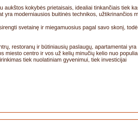
su aukštos kokybės prietaisais, idealiai tinkančiais tiek 
at yra moderniausios buitinės technikos, užtikrinančios
rengti svetainę ir miegamuosius pagal savo skonį, todėl 
entrų, restoranų ir būtiniausių paslaugų, apartamentai yra
 miesto centro ir vos už kelių minučių kelio nuo populia
rinkimas tiek nuolatiniam gyvenimui, tiek investicijai