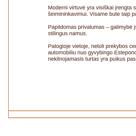
Moderni virtuvė yra visiškai įrengta 
šeimininkavimui. Visame bute taip p
Papildomas privalumas – galimybė įsi
stilingus namus.
Patogioje vietoje, netoli prekybos c
automobiliu nuo gyvybingo Esteponos
nekilnojamasis turtas yra puikus pasi