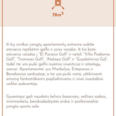
2
78m
Iš šių visiškai įrengtų apartamentų antrame aukšte
atsiveria neįtikėtini golfo ir jūros vaizdai. Iš šio buto
atsiveria vaizdas į “El Paraíso Golf” ir netoli “Villa Padierna
Golf”, “Tramores Golf”, “Atalaya Golf” ir “Guadalmina Gol”,
todėl tai yra puiki golfo nuomos investicija ir atostogų
namai. Apartamentai yra Marbeljos, Esteponos ir
Benahaviso sankryžoje, o tai yra puiki vieta, užtikrinanti
artumą fantastiškiems paplūdimiams ir visai nuostabiai
veiklai pakrantėje.
Gyventojai gali naudotis keliais baseinais, vešliais sodais,
minimarketu, bendradarbystės erdve ir profesionaliai
įrengta sporto sale.