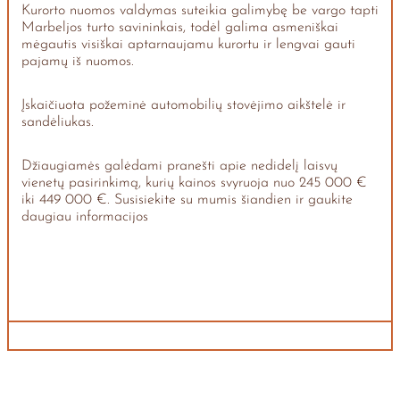
Kurorto nuomos valdymas suteikia galimybę be vargo tapti
Marbeljos turto savininkais, todėl galima asmeniškai
mėgautis visiškai aptarnaujamu kurortu ir lengvai gauti
pajamų iš nuomos.
Įskaičiuota požeminė automobilių stovėjimo aikštelė ir
sandėliukas.
Džiaugiamės galėdami pranešti apie nedidelį laisvų
vienetų pasirinkimą, kurių kainos svyruoja nuo 245 000 €
iki 449 000 €. Susisiekite su mumis šiandien ir gaukite
daugiau informacijos