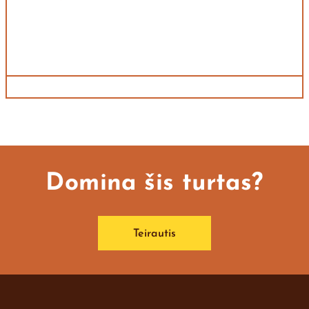
Domina šis turtas?
Teirautis