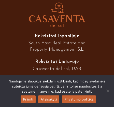
Rekvizitai Ispanijoje
South East Real Estate and
Property Management S.L
Rekvizitai Lietuvoje
Casaventa del sol, UAB
Naudojame slapukus siekdami užtikrinti, kad mūsų svetainėje
suteiktų jums geriausią patirtį. Jei ir toliau naudositės šia
2026 © Casaventa del sol
svetaine, manysime, kad esate ja patenkinti.
Priimti
Atsisakyti
Privatumo politika