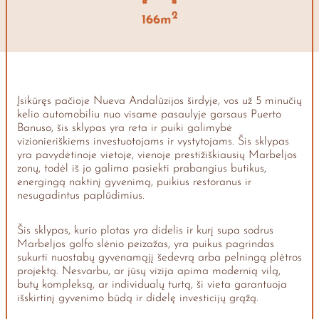
2
166m
Įsikūręs pačioje Nueva Andalūzijos širdyje, vos už 5 minučių
kelio automobiliu nuo visame pasaulyje garsaus Puerto
Banuso, šis sklypas yra reta ir puiki galimybė
vizionieriškiems investuotojams ir vystytojams. Šis sklypas
yra pavydėtinoje vietoje, vienoje prestižiškiausių Marbeljos
zonų, todėl iš jo galima pasiekti prabangius butikus,
energingą naktinį gyvenimą, puikius restoranus ir
nesugadintus paplūdimius.
Šis sklypas, kurio plotas yra didelis ir kurį supa sodrus
Marbeljos golfo slėnio peizažas, yra puikus pagrindas
sukurti nuostabų gyvenamąjį šedevrą arba pelningą plėtros
projektą. Nesvarbu, ar jūsų vizija apima modernią vilą,
butų kompleksą, ar individualų turtą, ši vieta garantuoja
išskirtinį gyvenimo būdą ir didelę investicijų grąžą.