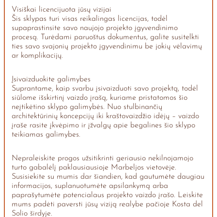
Visiškai licencijuota jūsų vizijai
Šis sklypas turi visas reikalingas licencijas, todėl
supaprastinsite savo naujojo projekto įgyvendinimo
procesą. Turėdami paruoštus dokumentus, galite susitelkti
ties savo svajonių projekto įgyvendinimu be jokių vėlavimų
ar komplikacijų.
Įsivaizduokite galimybes
Suprantame, kaip svarbu įsivaizduoti savo projektą, todėl
siūlome išskirtinį vaizdo įrašą, kuriame pristatomos šio
neįtikėtino sklypo galimybės. Nuo stulbinančių
architektūrinių koncepcijų iki kraštovaizdžio idėjų – vaizdo
įraše rasite įkvėpimo ir įžvalgų apie begalines šio sklypo
teikiamas galimybes.
Nepraleiskite progos užsitikrinti geriausio nekilnojamojo
turto gabalėlį paklausiausioje Marbeljos vietovėje.
Susisiekite su mumis dar šiandien, kad gautumėte daugiau
informacijos, suplanuotumėte apsilankymą arba
paprašytumėte potencialaus projekto vaizdo įrašo. Leiskite
mums padėti paversti jūsų viziją realybe pačioje Kosta del
Solio širdyje.