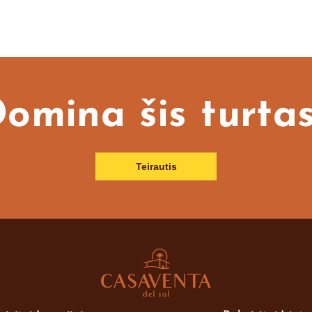
omina šis turta
Teirautis