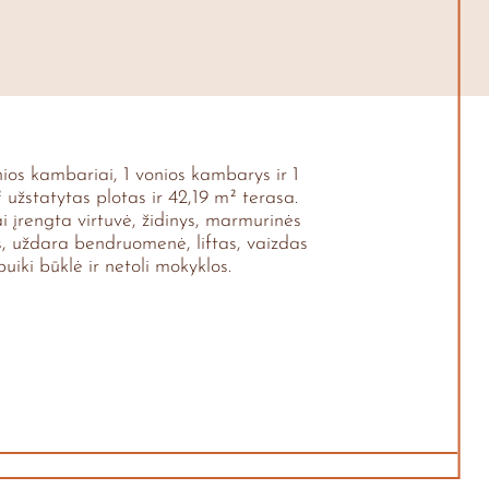
os kambariai, 1 vonios kambarys ir 1
užstatytas plotas ir 42,19 m² terasa.
ai įrengta virtuvė, židinys, marmurinės
tos, uždara bendruomenė, liftas, vaizdas
uiki būklė ir netoli mokyklos.