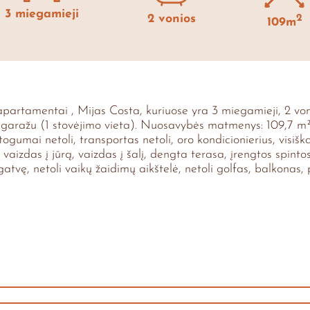
3 miegamieji
2 vonios
2
109m
rtamentai , Mijas Costa, kuriuose yra 3 miegamieji, 2 voni
u garažu (1 stovėjimo vieta). Nuosavybės matmenys: 109,7 m² 
ogumai netoli, transportas netoli, oro kondicionierius, visišk
s, vaizdas į jūrą, vaizdas į šalį, dengta terasa, įrengtos spin
atvę, netoli vaikų žaidimų aikštelė, netoli golfas, balkonas, p