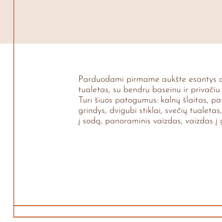
Parduodami pirmame aukšte esantys apa
tualetas, su bendru baseinu ir privači
Turi šiuos patogumus: kalnų šlaitas, pat
grindys, dvigubi stiklai, svečių tualeta
į sodą, panoraminis vaizdas, vaizdas į g