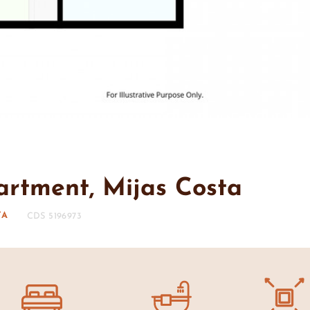
artment, Mijas Costa
TA
CDS 5196973