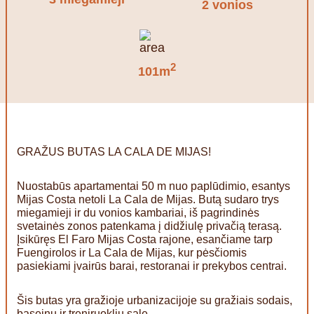
2 vonios
2
101m
GRAŽUS BUTAS LA CALA DE MIJAS!
Nuostabūs apartamentai 50 m nuo paplūdimio, esantys
Mijas Costa netoli La Cala de Mijas. Butą sudaro trys
miegamieji ir du vonios kambariai, iš pagrindinės
svetainės zonos patenkama į didžiulę privačią terasą.
Įsikūręs El Faro Mijas Costa rajone, esančiame tarp
Fuengirolos ir La Cala de Mijas, kur pėsčiomis
pasiekiami įvairūs barai, restoranai ir prekybos centrai.
Šis butas yra gražioje urbanizacijoje su gražiais sodais,
baseinu ir treniruoklių sale.