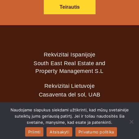
Teirautis
Rekvizitai Ispanijoje
South East Real Estate and
Property Management S.L
Rekvizitai Lietuvoje
Casaventa del sol, UAB
Naudojame slapukus siekdami užtikrinti, kad mūsų svetainėje
suteiktų jums geriausią patirtį. Jei ir toliau naudositės šia
2026 © Casaventa del sol
svetaine, manysime, kad esate ja patenkinti.
Priimti
Atsisakyti
Privatumo politika