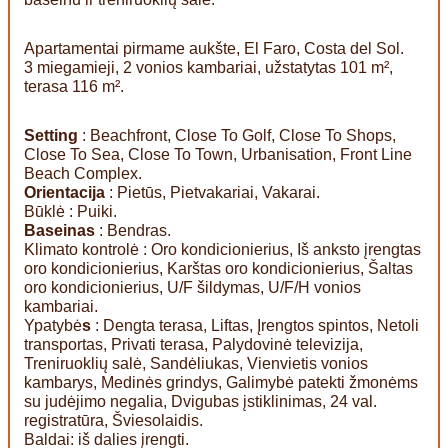
Apartamentai pirmame aukšte, El Faro, Costa del Sol.
3 miegamieji, 2 vonios kambariai, užstatytas 101 m²,
terasa 116 m².
Setting
: Beachfront, Close To Golf, Close To Shops,
Close To Sea, Close To Town, Urbanisation, Front Line
Beach Complex.
Orientacija
: Pietūs, Pietvakariai, Vakarai.
Būklė : Puiki.
Baseinas
: Bendras.
Klimato kontrolė : Oro kondicionierius, Iš anksto įrengtas
oro kondicionierius, Karštas oro kondicionierius, Šaltas
oro kondicionierius, U/F šildymas, U/F/H vonios
kambariai.
Ypatybė
s
: Dengta terasa, Liftas, Įrengtos spintos, Netoli
transportas, Privati terasa, Palydovinė televizija,
Treniruoklių salė, Sandėliukas, Vienvietis vonios
kambarys, Medinės grindys, Galimybė patekti žmonėms
su judėjimo negalia, Dvigubas įstiklinimas, 24 val.
registratūra, Šviesolaidis.
Baldai: iš dalies įrengti.