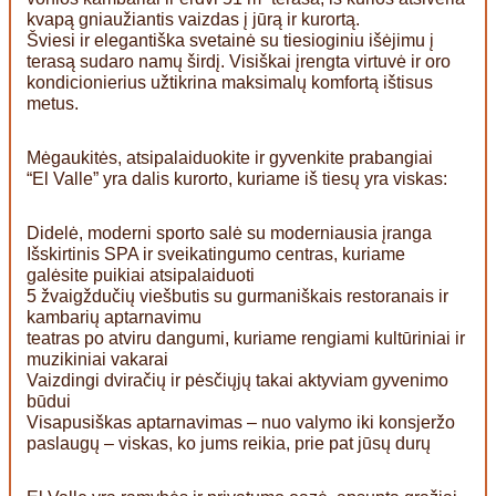
kvapą gniaužiantis vaizdas į jūrą ir kurortą.
Šviesi ir elegantiška svetainė su tiesioginiu išėjimu į
terasą sudaro namų širdį. Visiškai įrengta virtuvė ir oro
kondicionierius užtikrina maksimalų komfortą ištisus
metus.
Mėgaukitės, atsipalaiduokite ir gyvenkite prabangiai
“El Valle” yra dalis kurorto, kuriame iš tiesų yra viskas:
Didelė, moderni sporto salė su moderniausia įranga
Išskirtinis SPA ir sveikatingumo centras, kuriame
galėsite puikiai atsipalaiduoti
5 žvaigždučių viešbutis su gurmaniškais restoranais ir
kambarių aptarnavimu
teatras po atviru dangumi, kuriame rengiami kultūriniai ir
muzikiniai vakarai
Vaizdingi dviračių ir pėsčiųjų takai aktyviam gyvenimo
būdui
Visapusiškas aptarnavimas – nuo valymo iki konsjeržo
paslaugų – viskas, ko jums reikia, prie pat jūsų durų