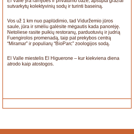
El Valle yra ramybės ir privatumo oazė, apsupta gražiai
sutvarkytų kolektyvinių sodų ir turinti baseiną.
Vos už 1 km nuo paplūdimio, tad Viduržemio jūros
saule, jūra ir smėliu galėsite mėgautis kada panorėję.
Netoliese rasite puikių restoranų, parduotuvių ir judrią
Fuengirolos promenadą, taip pat prekybos centrą
“Miramar” ir populiarų “BioParc” zoologijos sodą.
El Valle miestelis El Higuerone – kur kiekviena diena
atrodo kaip atostogos.