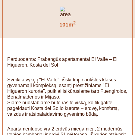
2
101m
Parduodama: Prabangūs apartamentai El Valle – El
Higueron, Kosta del Sol
Sveiki atvykę į "El Valle", išskirtinį ir aukštos klasės
gyvenamąjį kompleksą, esantį prestižiniame "El
Higueron kurorte", puikiai įsikūrusiame tarp Fuengirolos,
Benalmádenos ir Mijaso.
Šiame nuostabiame bute rasite viską, ko tik galite
pageidauti Kosta del Solio kurorte – erdvę, komfortą,
vaizdus ir atsipalaidavimo gyvenimo būdą.
Apartamentuose yra 2 erdvūs miegamieji, 2 modernūs
vonios kambariai ir erdvi 51 m² terasa, iš kurios atsiveria