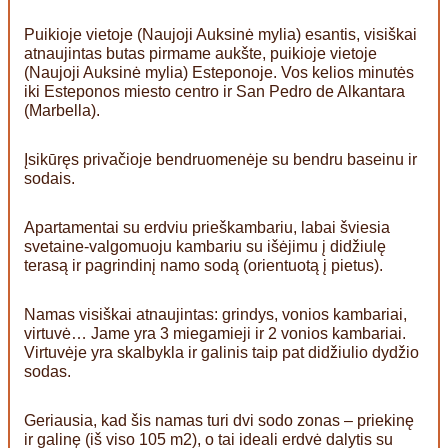
Puikioje vietoje (Naujoji Auksinė mylia) esantis, visiškai
atnaujintas butas pirmame aukšte, puikioje vietoje
(Naujoji Auksinė mylia) Esteponoje. Vos kelios minutės
iki Esteponos miesto centro ir San Pedro de Alkantara
(Marbella).
Įsikūręs privačioje bendruomenėje su bendru baseinu ir
sodais.
Apartamentai su erdviu prieškambariu, labai šviesia
svetaine-valgomuoju kambariu su išėjimu į didžiulę
terasą ir pagrindinį namo sodą (orientuotą į pietus).
Namas visiškai atnaujintas: grindys, vonios kambariai,
virtuvė… Jame yra 3 miegamieji ir 2 vonios kambariai.
Virtuvėje yra skalbykla ir galinis taip pat didžiulio dydžio
sodas.
Geriausia, kad šis namas turi dvi sodo zonas – priekinę
ir galinę (iš viso 105 m2), o tai ideali erdvė dalytis su