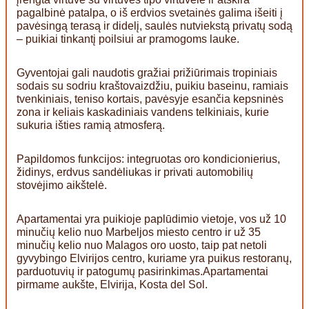
pagalbinė patalpa, o iš erdvios svetainės galima išeiti į
pavėsingą terasą ir didelį, saulės nutviekstą privatų sodą
– puikiai tinkantį poilsiui ar pramogoms lauke.
Gyventojai gali naudotis gražiai prižiūrimais tropiniais
sodais su sodriu kraštovaizdžiu, puikiu baseinu, ramiais
tvenkiniais, teniso kortais, pavėsyje esančia kepsninės
zona ir keliais kaskadiniais vandens telkiniais, kurie
sukuria išties ramią atmosferą.
Papildomos funkcijos: integruotas oro kondicionierius,
židinys, erdvus sandėliukas ir privati automobilių
stovėjimo aikštelė.
Apartamentai yra puikioje paplūdimio vietoje, vos už 10
minučių kelio nuo Marbeljos miesto centro ir už 35
minučių kelio nuo Malagos oro uosto, taip pat netoli
gyvybingo Elvirijos centro, kuriame yra puikus restoranų,
parduotuvių ir patogumų pasirinkimas.Apartamentai
pirmame aukšte, Elvirija, Kosta del Sol.