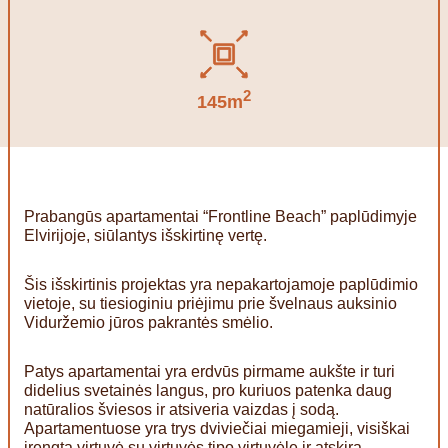
2
145m
Prabangūs apartamentai “Frontline Beach” paplūdimyje
Elvirijoje, siūlantys išskirtinę vertę.
Šis išskirtinis projektas yra nepakartojamoje paplūdimio
vietoje, su tiesioginiu priėjimu prie švelnaus auksinio
Viduržemio jūros pakrantės smėlio.
Patys apartamentai yra erdvūs pirmame aukšte ir turi
didelius svetainės langus, pro kuriuos patenka daug
natūralios šviesos ir atsiveria vaizdas į sodą.
Apartamentuose yra trys dviviečiai miegamieji, visiškai
įrengta virtuvė su virtuvės tipo virtuvėle ir atskira