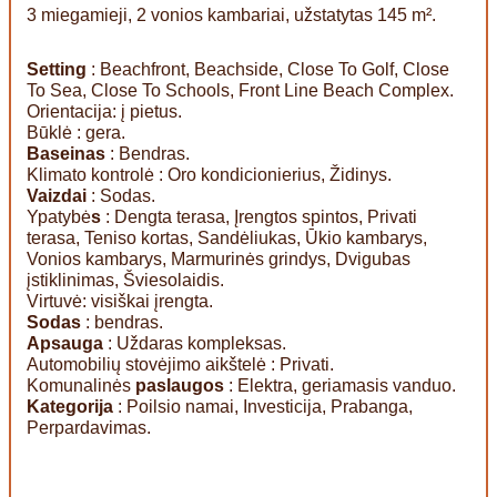
3 miegamieji, 2 vonios kambariai, užstatytas 145 m².
Setting
: Beachfront, Beachside, Close To Golf, Close
To Sea, Close To Schools, Front Line Beach Complex.
Orientacija: į pietus.
Būklė : gera.
Baseinas
: Bendras.
Klimato kontrolė : Oro kondicionierius, Židinys.
Vaizdai
: Sodas.
Ypatybė
s
: Dengta terasa, Įrengtos spintos, Privati
terasa, Teniso kortas, Sandėliukas, Ūkio kambarys,
Vonios kambarys, Marmurinės grindys, Dvigubas
įstiklinimas, Šviesolaidis.
Virtuvė: visiškai įrengta.
Sodas
: bendras.
Apsauga
: Uždaras kompleksas.
Automobilių stovėjimo aikštelė : Privati.
Komunalinės
paslaugos
: Elektra, geriamasis vanduo.
Kategorija
: Poilsio namai, Investicija, Prabanga,
Perpardavimas.