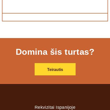
Domina šis turtas?
Teirautis
Rekvizitai Ispanijoje