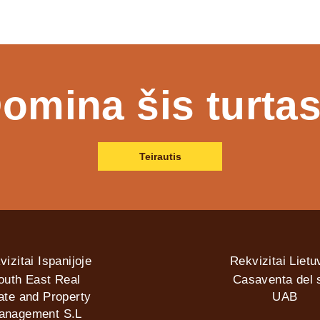
omina šis turta
Teirautis
vizitai Ispanijoje
Rekvizitai Lietu
outh East Real
Casaventa del s
ate and Property
UAB
anagement S.L