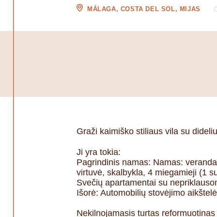
MÁLAGA, COSTA DEL SOL, MIJAS
Graži kaimiško stiliaus vila su dideli
Ji yra tokia:
Pagrindinis namas: Namas: veranda, p
virtuvė, skalbykla, 4 miegamieji (1 s
Svečių apartamentai su nepriklausom
Išorė: Automobilių stovėjimo aikštel
Nekilnojamasis turtas reformuotinas 