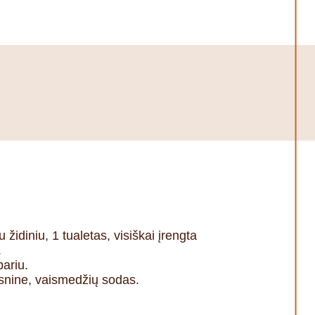
idiniu, 1 tualetas, visiškai įrengta
.
ariu.
psnine, vaismedžių sodas.