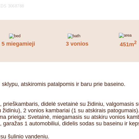
CDS 3068788
2
5 miegamieji
3 vonios
451m
u sklypu, atskiromis patalpomis ir baru prie baseino.
rieškambaris, didelė svetainė su židiniu, valgomasis su ž
u židiniu), 2 vonios kambariai (1 su atskirais patogumais)
a prieiga: Svetainė, miegamasis su atskiru vonios kamb
ė, garažas 1 automobiliui, didelis sodas su baseinu ir ke
su šulinio vandeniu.