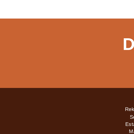
D
Rek
S
Est
M