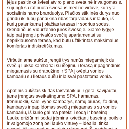
Įėjus pasitinka šviesi atviro plano svetainė ir valgomasis,
sujungti su rafinuota šviesaus medžio virtuve, kuri yra
socialinis namo branduolys. Plačios stiklinės durys nuo
grindų iki lubų panaikina ribas tarp vidaus ir lauko, iš
kurių patenkama į plačias terasas ir sodrius sodus,
skendinčius Viduržemio jūros šviesoje. Šiame lygyje
taip pat įrengti privatūs svečių apartamentai su
nepriklausoma terasa, kad būtų užtikrintas maksimalus
komfortas ir diskretiškumas.
Viršutiniame aukšte įrengti trys ramūs miegamieji: du
svečių liukso kambariai su išėjimu į terasą ir pagrindinis
miegamasis su drabužine ir SPA įkvėptu vonios
kambariu su lietaus dušu ir laisvai pastatoma vonia.
Apatinis aukštas skirtas laisvalaikiui ir gerai savijautai,
jame įrengtas sveikatingumo SPA, hamamas,
treniruoklių salė, vyno kambarys, namų biuras, žaidimų
kambarys ir papildomas svečių miegamasis su vonios
kambariu, iš kurio galima patekti į sodą ir baseiną.
Lauke prižiūrimi sodai įrėmina kviečiantį baseiną, poilsio
ir valgomojo zoną bei lauko virtuvę – idealiai tinka
gyventi ištisus metus po atviru dangumi. Ši rezidencija