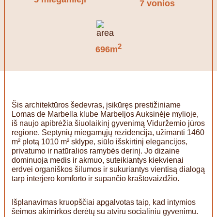
7 vonios
2
696m
Šis architektūros šedevras, įsikūręs prestižiniame
Lomas de Marbella klube Marbeljos Auksinėje mylioje,
iš naujo apibrėžia šiuolaikinį gyvenimą Viduržemio jūros
regione. Septynių miegamųjų rezidencija, užimanti 1460
m² plotą 1010 m² sklype, siūlo išskirtinį elegancijos,
privatumo ir natūralios ramybės derinį. Jo dizaine
dominuoja medis ir akmuo, suteikiantys kiekvienai
erdvei organiškos šilumos ir sukuriantys vientisą dialogą
tarp interjero komforto ir supančio kraštovaizdžio.
Išplanavimas kruopščiai apgalvotas taip, kad intymios
šeimos akimirkos derėtų su atviru socialiniu gyvenimu.