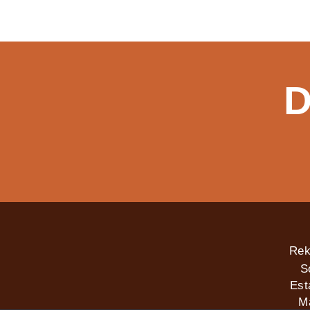
D
Rek
S
Est
M