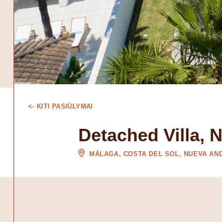
<- KITI PASIŪLYMAI
Detached Villa, 
MÁLAGA, COSTA DEL SOL, NUEVA AN