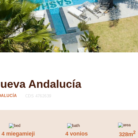
Nueva Andalucía
DALUCÍA
CDS 4762639
2
4 miegamieji
4 vonios
328m