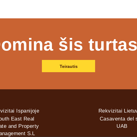
omina šis turta
Teirautis
vizitai Ispanijoje
Rekvizitai Lietu
outh East Real
Casaventa del s
ate and Property
UAB
anagement S.L