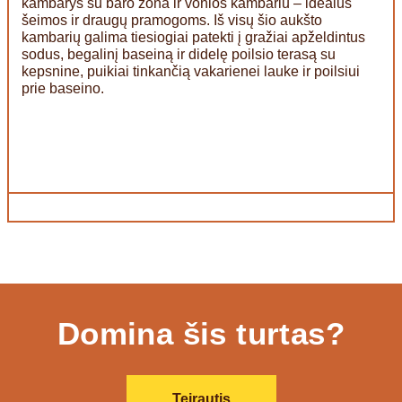
kambarys su baro zona ir vonios kambariu – idealus
šeimos ir draugų pramogoms. Iš visų šio aukšto
kambarių galima tiesiogiai patekti į gražiai apželdintus
sodus, begalinį baseiną ir didelę poilsio terasą su
kepsnine, puikiai tinkančią vakarienei lauke ir poilsiui
prie baseino.
Domina šis turtas?
Teirautis