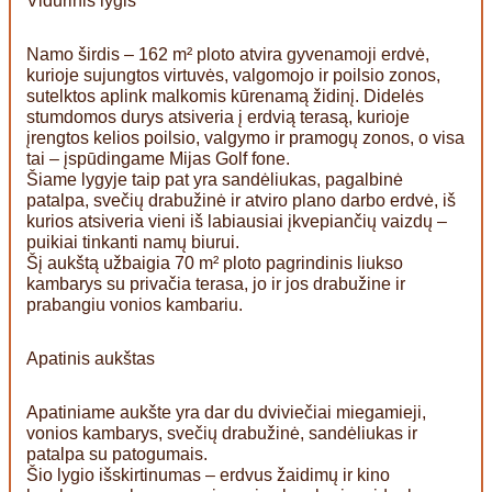
Vidurinis lygis
Namo širdis – 162 m² ploto atvira gyvenamoji erdvė,
kurioje sujungtos virtuvės, valgomojo ir poilsio zonos,
sutelktos aplink malkomis kūrenamą židinį. Didelės
stumdomos durys atsiveria į erdvią terasą, kurioje
įrengtos kelios poilsio, valgymo ir pramogų zonos, o visa
tai – įspūdingame Mijas Golf fone.
Šiame lygyje taip pat yra sandėliukas, pagalbinė
patalpa, svečių drabužinė ir atviro plano darbo erdvė, iš
kurios atsiveria vieni iš labiausiai įkvepiančių vaizdų –
puikiai tinkanti namų biurui.
Šį aukštą užbaigia 70 m² ploto pagrindinis liukso
kambarys su privačia terasa, jo ir jos drabužine ir
prabangiu vonios kambariu.
Apatinis aukštas
Apatiniame aukšte yra dar du dviviečiai miegamieji,
vonios kambarys, svečių drabužinė, sandėliukas ir
patalpa su patogumais.
Šio lygio išskirtinumas – erdvus žaidimų ir kino