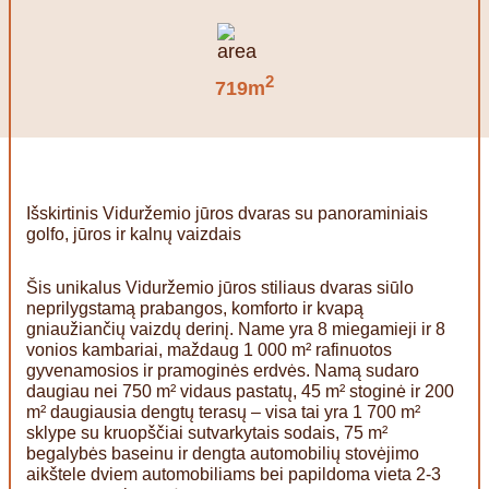
2
719m
Išskirtinis Viduržemio jūros dvaras su panoraminiais
golfo, jūros ir kalnų vaizdais
Šis unikalus Viduržemio jūros stiliaus dvaras siūlo
neprilygstamą prabangos, komforto ir kvapą
gniaužiančių vaizdų derinį. Name yra 8 miegamieji ir 8
vonios kambariai, maždaug 1 000 m² rafinuotos
gyvenamosios ir pramoginės erdvės. Namą sudaro
daugiau nei 750 m² vidaus pastatų, 45 m² stoginė ir 200
m² daugiausia dengtų terasų – visa tai yra 1 700 m²
sklype su kruopščiai sutvarkytais sodais, 75 m²
begalybės baseinu ir dengta automobilių stovėjimo
aikštele dviem automobiliams bei papildoma vieta 2-3