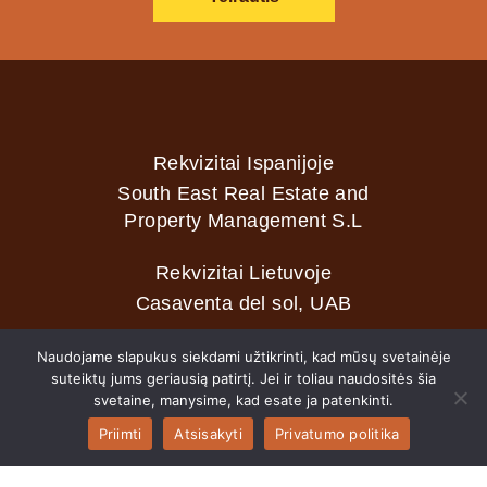
Rekvizitai Ispanijoje
South East Real Estate and
Property Management S.L
Rekvizitai Lietuvoje
Casaventa del sol, UAB
Naudojame slapukus siekdami užtikrinti, kad mūsų svetainėje
suteiktų jums geriausią patirtį. Jei ir toliau naudositės šia
2026 © Casaventa del sol
svetaine, manysime, kad esate ja patenkinti.
Priimti
Atsisakyti
Privatumo politika