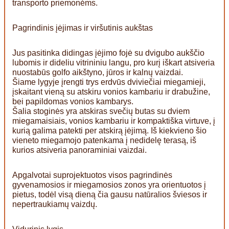
transporto priemonėms.
Pagrindinis įėjimas ir viršutinis aukštas
Jus pasitinka didingas įėjimo fojė su dvigubo aukščio
lubomis ir dideliu vitrininiu langu, pro kurį iškart atsiveria
nuostabūs golfo aikštyno, jūros ir kalnų vaizdai.
Šiame lygyje įrengti trys erdvūs dviviečiai miegamieji,
įskaitant vieną su atskiru vonios kambariu ir drabužine,
bei papildomas vonios kambarys.
Šalia stoginės yra atskiras svečių butas su dviem
miegamaisiais, vonios kambariu ir kompaktiška virtuve, į
kurią galima patekti per atskirą įėjimą. Iš kiekvieno šio
vieneto miegamojo patenkama į nedidelę terasą, iš
kurios atsiveria panoraminiai vaizdai.
Apgalvotai suprojektuotos visos pagrindinės
gyvenamosios ir miegamosios zonos yra orientuotos į
pietus, todėl visą dieną čia gausu natūralios šviesos ir
nepertraukiamų vaizdų.