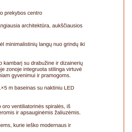
uo prekybos centro
angiausia architektūra, aukščiausios
l minimalistinių langų nuo grindų iki
so kambarį su drabužine ir dizainerių
e zonoje integruota stilinga virtuvė
niniam gyvenimui ir pramogoms.
 11×5 m baseinas su naktiniu LED
ro ventiliatorinės spiralės, iš
eromis ir apsauginėmis žaliuzėmis.
 tiems, kurie ieško modernaus ir