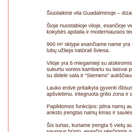
Šiuolaikinė vila Guadalminoje – diza
Šioje nuostabioje viloje, esančioje 
kokybės apdaila ir moderniausios te
900 m² sklype esančiame name yra 419
lubų užlieja natūrali šviesa.
Viloje yra 6 miegamieji su atskiromis
sukurtu vonios kambariu su laisvai p
su didele sala ir “Siemens” aukščiau
Lauko erdvė pritaikyta gyventi išti
apšvietimu, integruota grilio zona ir
Papildomos funkcijos: pilna namų auto
anksto įrengtas namų kinas ir saulė
Šis turtas, kuriame įrengta 5 vietų a
saugaus būsto, esančio pėsčiomis n