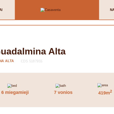
AI
N
Guadalmina Alta
NA ALTA
CDS 5187955
2
6 miegamieji
7 vonios
419m