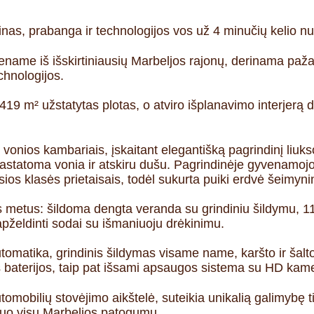
inas, prabanga ir technologijos vos už 4 minučių kelio n
viename iš išskirtiniausių Marbeljos rajonų, derinama paž
chnologijos.
 m² užstatytas plotas, o atviro išplanavimo interjerą dė
 vonios kambariais, įskaitant elegantišką pagrindinį liuk
astatoma vonia ir atskiru dušu. Pagrindinėje gyvenamojoj
sios klasės prietaisais, todėl sukurta puiki erdvė šeimy
sus metus: šildoma dengta veranda su grindiniu šildymu,
 apželdinti sodai su išmaniuoju drėkinimu.
matika, grindinis šildymas visame name, karšto ir šalto o
s baterijos, taip pat išsami apsaugos sistema su HD kam
utomobilių stovėjimo aikštelė, suteikia unikalią galimybę
uo visų Marbeljos patogumų.