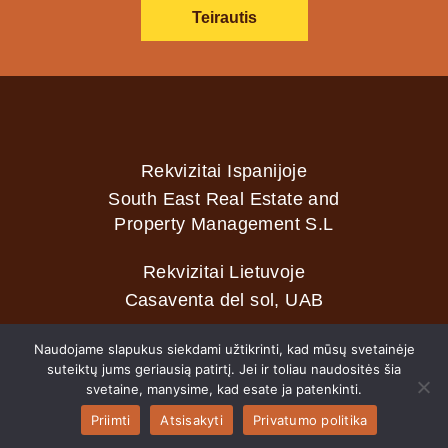
Teirautis
Rekvizitai Ispanijoje
South East Real Estate and
Property Management S.L
Rekvizitai Lietuvoje
Casaventa del sol, UAB
Naudojame slapukus siekdami užtikrinti, kad mūsų svetainėje
suteiktų jums geriausią patirtį. Jei ir toliau naudositės šia
2026 © Casaventa del sol
svetaine, manysime, kad esate ja patenkinti.
Priimti
Atsisakyti
Privatumo politika