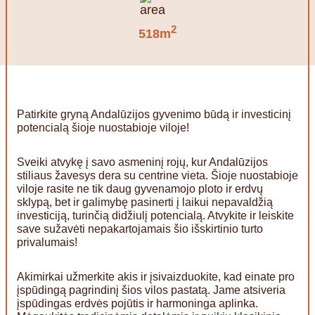
2
518m
Patirkite gryną Andalūzijos gyvenimo būdą ir investicinį
potencialą šioje nuostabioje viloje!
Sveiki atvykę į savo asmeninį rojų, kur Andalūzijos
stiliaus žavesys dera su centrine vieta. Šioje nuostabioje
viloje rasite ne tik daug gyvenamojo ploto ir erdvų
sklypą, bet ir galimybę pasinerti į laikui nepavaldžią
investiciją, turinčią didžiulį potencialą. Atvykite ir leiskite
save sužavėti nepakartojamais šio išskirtinio turto
privalumais!
Akimirkai užmerkite akis ir įsivaizduokite, kad einate pro
įspūdingą pagrindinį šios vilos pastatą. Jame atsiveria
įspūdingas erdvės pojūtis ir harmoninga aplinka.