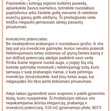
Pasinerkite į turtingą regiono kultūrinį paveldą,
aplankykite žavius kaimelius, tyrinėkite nuostabius
paplūdimius arba žaiskite golfą viename iš netoliese
esančių garsių golfo aikštynų. Ši privilegijuota vieta
leidžia mėgautis geriausiais abiejų pasaulių
privalumais.
Investicinis potencialas:
Be neabejotinos prabangos ir nuostabaus grožio, ši vila
taip pat yra investicinė galimybė, kurios nevalia praleisti.
Nekilnojamasis turtas siūlomas už gryną žemės kainą ir
turi didžiulį potencialą ateityje padidinti savo vertę.
Rinka šiame regione nuolat auga, o įsigiję šią vilą
turėsite galimybę investuoti į nekilnojamąjį turtą, kuris
tarnauja ir kaip prabangūs namai, ir kaip pelninga
investicija. Įsivaizduokite, kad jūsų turtas auga, kai
mėgaujatės šio tikro perlo teikiamais privalumais.
Atėjo laikas įgyvendinti savo svajones ir patirti gyvenimo
būdą, kurio nusipelnėte. Ši Andalūzijos stiliaus vila
nepakartojamai įkūnija eleganciją, prabangą ir
investicinį potencialą. 518 m2 gyvenamojo ploto, 9073