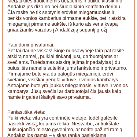
Mėgaukitės tradicinėmis detalėmis ir puikiu klasikinio
Andalūzijos dizaino bei šiuolaikinio komforto deriniu.
Čia rasite ne tik septynis erdvius miegamuosius ir
penkis vonios kambarius pirmame aukšte, bet ir atskirą
miegamąjį pirmame aukšte, iš kurio atsiveria kvapą
gniaužiantis vaizdas į Andalūziją supantį grožį.
Papildomi privalumai:
Bet tai dar ne viskas! Šioje nuosavybėje taip pat rasite
atskirą namelį, puikiai tinkantį jūsų darbuotojams ar
svečiams. Turėdamas atskirą įėjimą ir padalytas į du
butus, šis namelis suteikia jums lankstumo ir privatumo.
Pirmajame bute yra du patogūs miegamieji, erdvi
svetainė, visiškai įrengta virtuvė ir vonios kambarys.
Antrajame bute yra jaukus miegamasis, virtuvė ir vonios
kambarys. Jūsų svečiai ar darbuotojai čia jausis kaip
namie ir galės išlaikyti savo privatumą.
Fantastiška vieta:
Puiki vieta: vila yra centrinėje vietoje, todėl galėsite
pasiekti viską, ko jums reikia. Nesvarbu, ar trokštate
pulsuojančio miesto gyvenimo, ar norite pažinti ramią
Andalūzijos gamtą – viskas ranka pasiekiama.