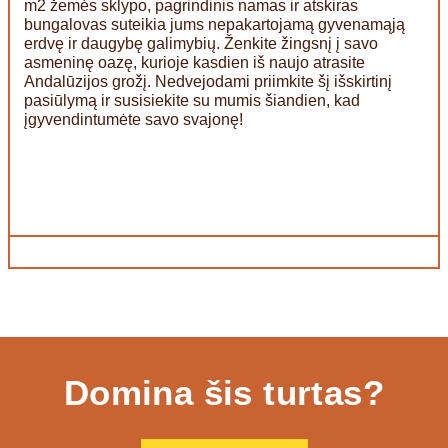
m2 žemės sklypo, pagrindinis namas ir atskiras
bungalovas suteikia jums nepakartojamą gyvenamąją
erdvę ir daugybę galimybių. Ženkite žingsnį į savo
asmeninę oazę, kurioje kasdien iš naujo atrasite
Andalūzijos grožį. Nedvejodami priimkite šį išskirtinį
pasiūlymą ir susisiekite su mumis šiandien, kad
įgyvendintumėte savo svajonę!
Domina šis turtas?