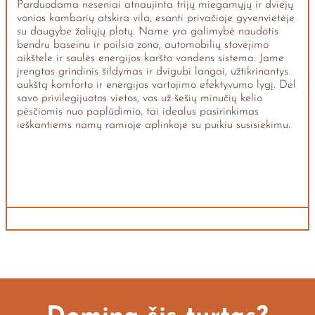
Parduodama neseniai atnaujinta trijų miegamųjų ir dviejų
vonios kambarių atskira vila, esanti privačioje gyvenvietėje
su daugybe žaliųjų plotų. Name yra galimybė naudotis
bendru baseinu ir poilsio zona, automobilių stovėjimo
aikštele ir saulės energijos karšto vandens sistema. Jame
įrengtas grindinis šildymas ir dvigubi langai, užtikrinantys
aukštą komforto ir energijos vartojimo efektyvumo lygį. Dėl
savo privilegijuotos vietos, vos už šešių minučių kelio
pėsčiomis nuo paplūdimio, tai idealus pasirinkimas
ieškantiems namų ramioje aplinkoje su puikiu susisiekimu.