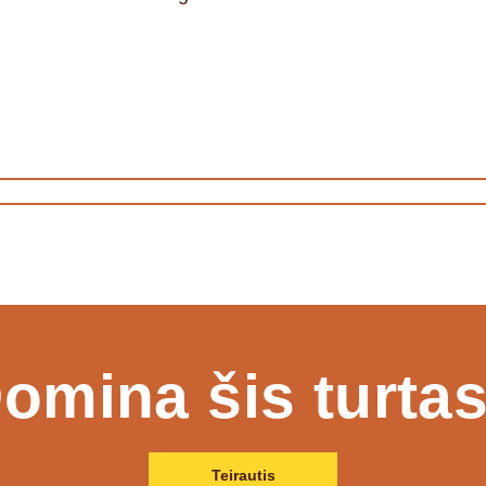
omina šis turta
Teirautis