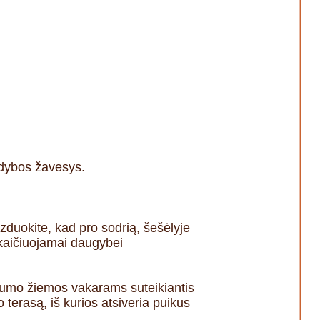
odybos žavesys.
izduokite, kad pro sodrią, šešėlyje
skaičiuojamai daugybei
aukumo žiemos vakarams suteikiantis
 terasą, iš kurios atsiveria puikus