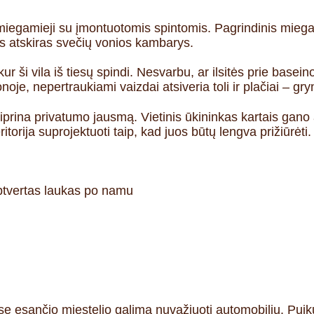
miegamieji su įmontuotomis spintomis. Pagrindinis miegam
 atskiras svečių vonios kambarys.
ur ši vila iš tiesų spindi. Nesvarbu, ar ilsitės prie basei
oje, nepertraukiami vaizdai atsiveria toli ir plačiai – gry
iprina privatumo jausmą. Vietinis ūkininkas kartais gano av
itorija suprojektuoti taip, kad juos būtų lengva prižiūrėti.
aptvertas laukas po namu
se esančio miestelio galima nuvažiuoti automobiliu. Puik