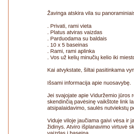
Žavinga atskira vila su panoraminiai
. Privati, rami vieta
. Platus atviras vaizdas
. Parduodama su baldais
. 10 x 5 baseinas
. Rami, rami aplinka
. Vos už kelių minučių kelio iki miest
Kai atvykstate, šiltai pasitinkama 
Išsami informacija apie nuosavybę.
Jei svajojate apie Viduržemio jūros r
skendinčią pavėsinę vaikštote link l
atsipalaidavimo, saulės nutviekstų po
Viduje viloje jaučiama gaivi vėsa ir
židinys. Atviro išplanavimo virtuvė s
vaizdas į baseiną.