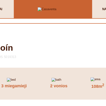
AI
N
Coín
S 5019313
2
3 miegamieji
2 vonios
108m