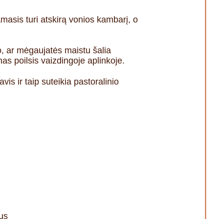
asis turi atskirą vonios kambarį, o
no, ar mėgaujatės maistu šalia
nas poilsis vaizdingoje aplinkoje.
is ir taip suteikia pastoralinio
us