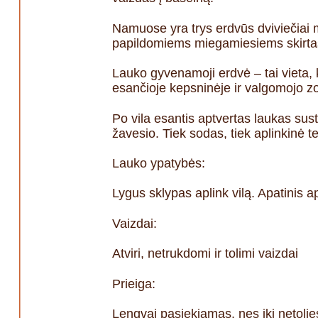
Namuose yra trys erdvūs dviviečiai 
papildomiems miegamiesiems skirtas
Lauko gyvenamoji erdvė – tai vieta, k
esančioje kepsninėje ir valgomojo zon
Po vila esantis aptvertas laukas sust
žavesio. Tiek sodas, tiek aplinkinė ter
Lauko ypatybės:
Lygus sklypas aplink vilą. Apatinis 
Vaizdai:
Atviri, netrukdomi ir tolimi vaizdai
Prieiga:
Lengvai pasiekiamas, nes iki netolie