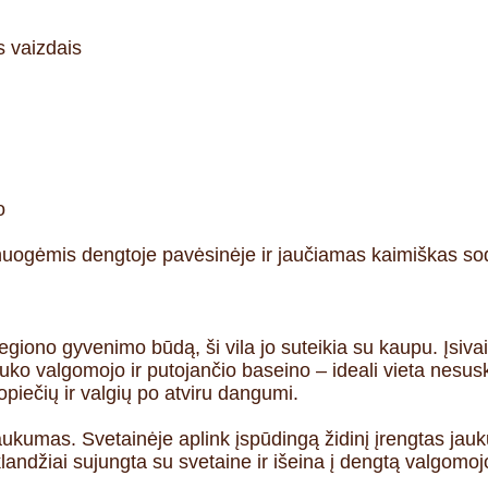
s vaizdais
o
vynuogėmis dengtoje pavėsinėje ir jaučiamas kaimiškas s
egiono gyvenimo būdą, ši vila jo suteikia su kaupu. Įsiva
auko valgomojo ir putojančio baseino – ideali vieta nesu
piečių ir valgių po atviru dangumi.
 jaukumas. Svetainėje aplink įspūdingą židinį įrengtas j
klandžiai sujungta su svetaine ir išeina į dengtą valgomojo