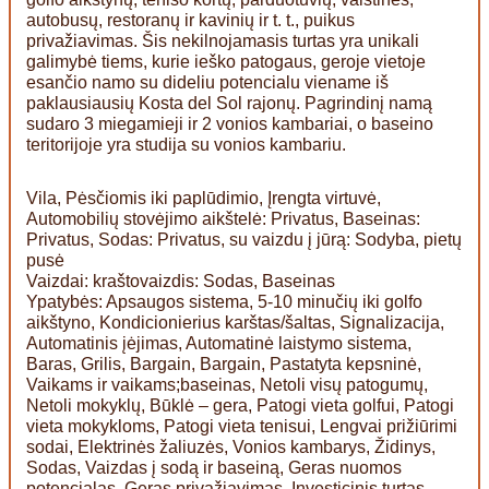
autobusų, restoranų ir kavinių ir t. t., puikus
privažiavimas. Šis nekilnojamasis turtas yra unikali
galimybė tiems, kurie ieško patogaus, geroje vietoje
esančio namo su dideliu potencialu viename iš
paklausiausių Kosta del Sol rajonų. Pagrindinį namą
sudaro 3 miegamieji ir 2 vonios kambariai, o baseino
teritorijoje yra studija su vonios kambariu.
Vila, Pėsčiomis iki paplūdimio, Įrengta virtuvė,
Automobilių stovėjimo aikštelė: Privatus, Baseinas:
Privatus, Sodas: Privatus, su vaizdu į jūrą: Sodyba, pietų
pusė
Vaizdai: kraštovaizdis: Sodas, Baseinas
Ypatybės: Apsaugos sistema, 5-10 minučių iki golfo
aikštyno, Kondicionierius karštas/šaltas, Signalizacija,
Automatinis įėjimas, Automatinė laistymo sistema,
Baras, Grilis, Bargain, Bargain, Pastatyta kepsninė,
Vaikams ir vaikams;baseinas, Netoli visų patogumų,
Netoli mokyklų, Būklė – gera, Patogi vieta golfui, Patogi
vieta mokykloms, Patogi vieta tenisui, Lengvai prižiūrimi
sodai, Elektrinės žaliuzės, Vonios kambarys, Židinys,
Sodas, Vaizdas į sodą ir baseiną, Geras nuomos
potencialas, Geras privažiavimas, Investicinis turtas,