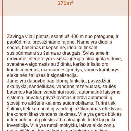
2
171m
Žavinga vila į pietus, esanti už 400 m nuo patogumų ir
paplūdimio, prestižiniame rajone. Name yra didelis
sodas, baseinas ir kepsninė, idealiai tinkanti
susibūrimams su šeima ar draugais. Šviesiame ir
erdviame interjere yra visiškai įrengta atnaujinta virtuvė,
svetainė-valgomasis su židiniu, karšto ir šalto oro
kondicionierius, marmurinės grindys, vonios kambarys,
elektrinės žaliuzės ir signalizacija.
Jame yra daugybė papildomų funkcijų, pavyzdžiui,
skalbykla, sandėliukas, vandens rezervuaras, saulės
baterijos karštam vandeniui ruošti, automatinė laistymo
sistema, privatus privažiavimas ir erdvi automobilių
stovėjimo aikštelė keliems automobiliams. Turint tiek
šulinio, tiek komunalinį vandenį, užtikrinamas efektyvus
ir ekonomiškas vandens tiekimas. Vila yra geros būklės
ir turi potencialą plėstis arba atnaujinti, todėl tai puiki
investicija. Vila yra netoli mokyklų, laisvalaikio zonų,
golfo aikštynų, teniso kortų, parduotuvių, vaistinės,